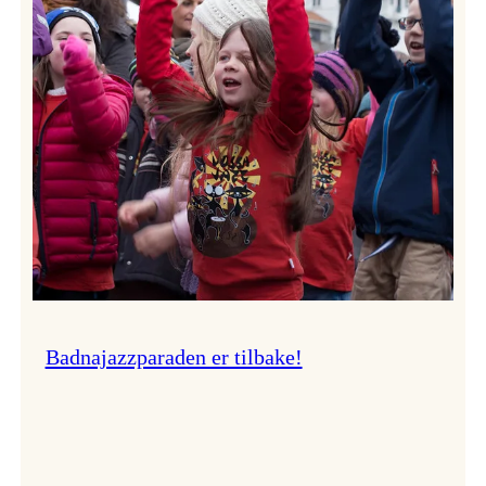
–
Ingunn van Etten
Badnajazzparaden er tilbake!