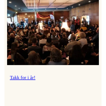
Vossa
Jazz
om
endringar
i
administrasjonen
Takk for i år!