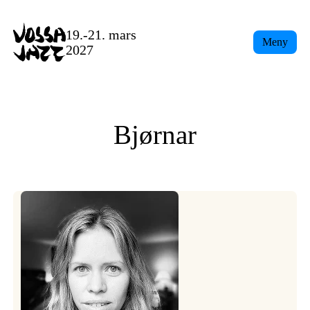
Skip
to
19.-21. mars
Meny
content
2027
Bjørnar