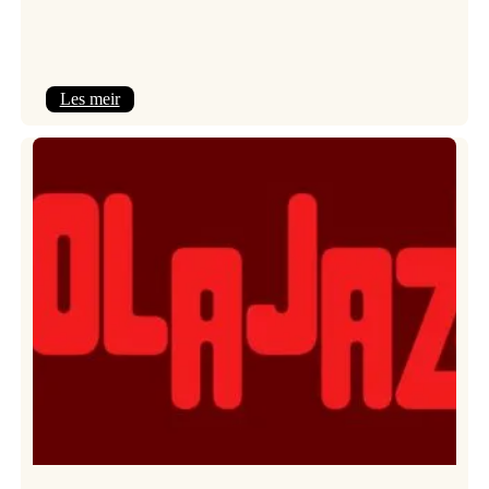
:
Les meir
Kulturkonferansen
2026