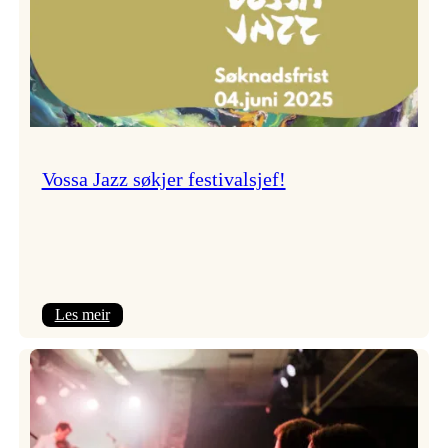
Vossa Jazz søkjer festivalsjef!
:
Les meir
Vossa
Jazz
søkjer
festivalsjef!