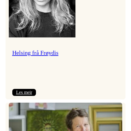
Helsing frå Frøydis
:
Les meir
Helsing
frå
Frøydis