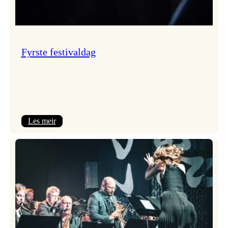
Fyrste festivaldag
:
Les meir
Fyrste
festivaldag