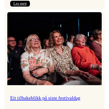
:
Les meir
Takk
for
i
år!
Eit tilbakeblikk på siste festivaldag