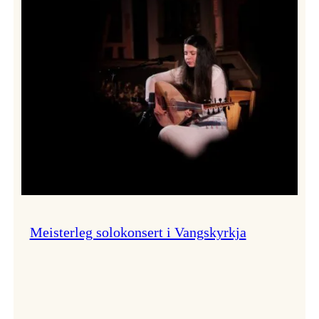
Thomas
Dybdahl
styrte
Vossa
Jazz
i
hamn
Meisterleg solokonsert i Vangskyrkja