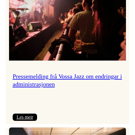
Pressemelding frå Vossa Jazz om endringar i
administrasjonen
:
Les meir
Pressemelding
frå