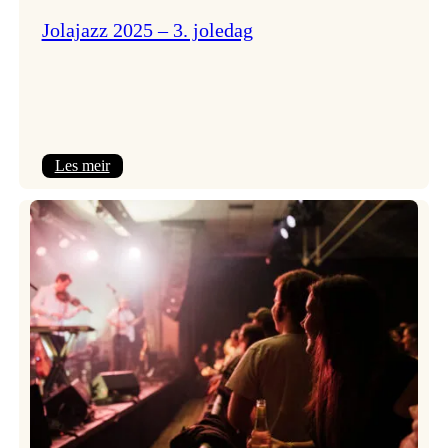
Jolajazz 2025 – 3. joledag
:
Les meir
Jolajazz
2025
–
3.
joledag