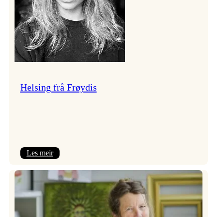
Helsing frå Frøydis
:
Les meir
Helsing
frå
Frøydis