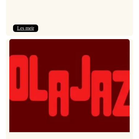
:
Les meir
Kulturkonferansen
2026