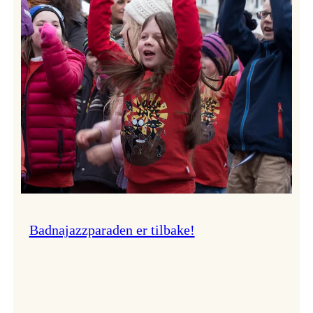
–
Ingunn van Etten
Badnajazzparaden er tilbake!