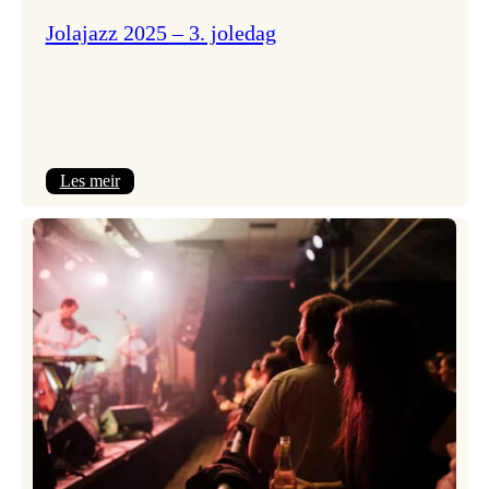
Jolajazz 2025 – 3. joledag
:
Les meir
Jolajazz
2025
–
3.
joledag