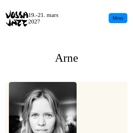
Skip
to
19.-21. mars
Meny
content
2027
Arne