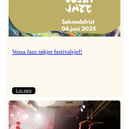
Vossa Jazz søkjer festivalsjef!
:
Les meir
Vossa
Jazz
søkjer
festivalsjef!