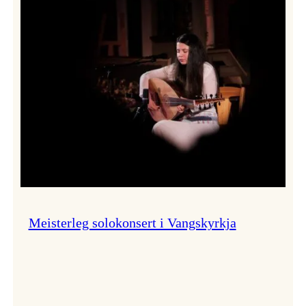
Thomas
Dybdahl
styrte
Vossa
Jazz
i
hamn
Meisterleg solokonsert i Vangskyrkja