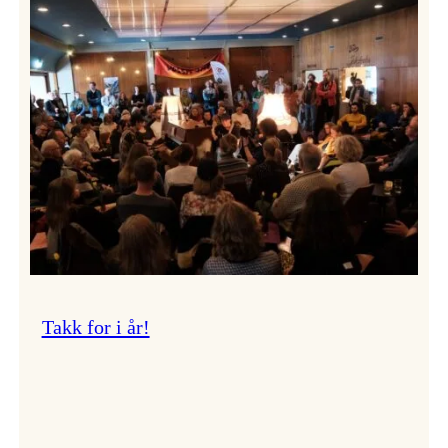
Vossa
Jazz
om
endringar
i
administrasjonen
Takk for i år!