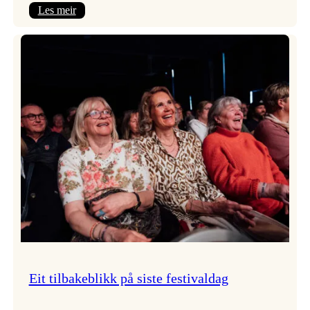
:
Les meir
Takk
for
i
år!
Eit tilbakeblikk på siste festivaldag