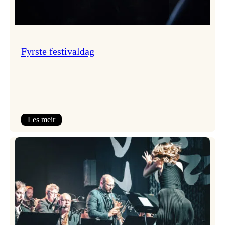
Fyrste festivaldag
:
Les meir
Fyrste
festivaldag