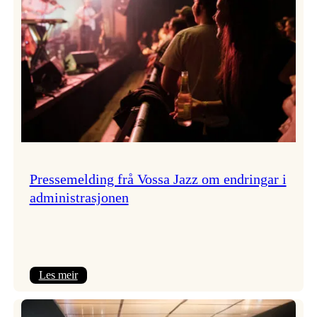
Pressemelding frå Vossa Jazz om endringar i
administrasjonen
:
Les meir
Pressemelding
frå