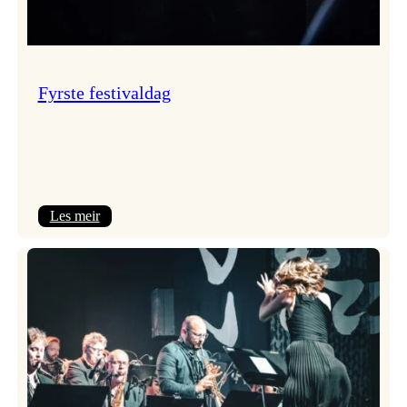
Fyrste festivaldag
:
Les meir
Fyrste
festivaldag