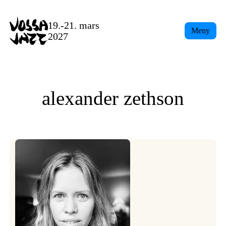
Skip
to
19.-21. mars
Meny
content
2027
alexander zethson