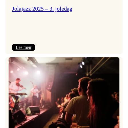
Jolajazz 2025 – 3. joledag
:
Les meir
Jolajazz
2025
–
3.
joledag