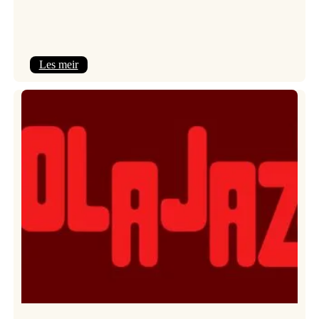
:
Les meir
Kulturkonferansen
2026