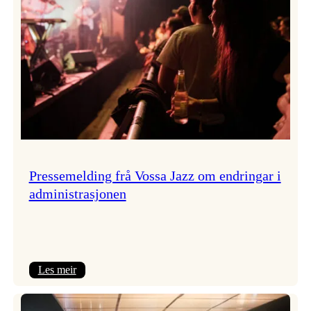
Pressemelding frå Vossa Jazz om endringar i
administrasjonen
:
Les meir
Pressemelding
frå