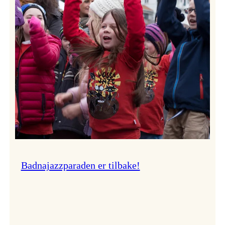
–
Ingunn van Etten
Badnajazzparaden er tilbake!