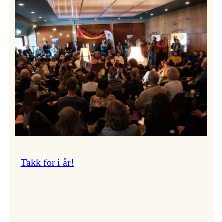
Vossa
Jazz
om
endringar
i
administrasjonen
Takk for i år!