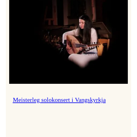
Thomas
Dybdahl
styrte
Vossa
Jazz
i
hamn
Meisterleg solokonsert i Vangskyrkja