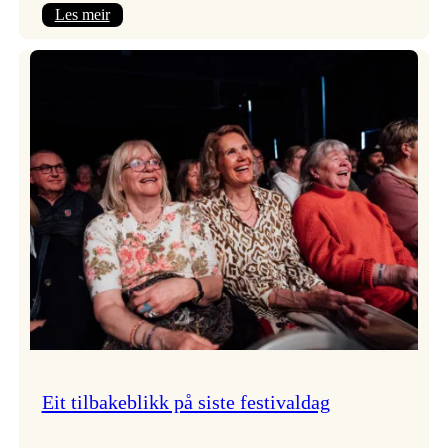
:
Les meir
Takk
for
i
år!
Eit tilbakeblikk på siste festivaldag