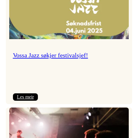
Vossa Jazz søkjer festivalsjef!
:
Les meir
Vossa
Jazz
søkjer
festivalsjef!