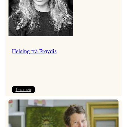
Helsing frå Frøydis
:
Les meir
Helsing
frå
Frøydis