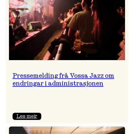
Pressemelding frå Vossa Jazz om
endringar i administrasjonen
:
Les meir
Pressemelding
frå