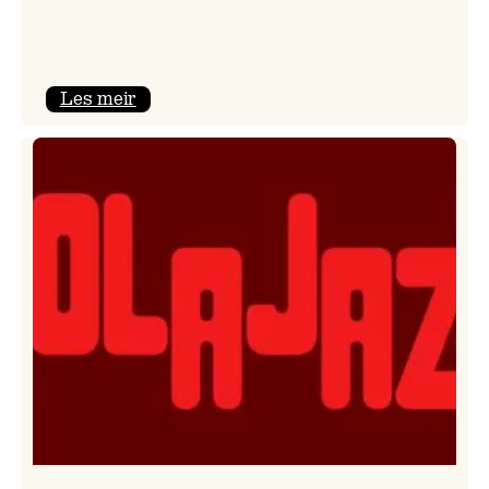
:
Les meir
Kulturkonferansen
2026