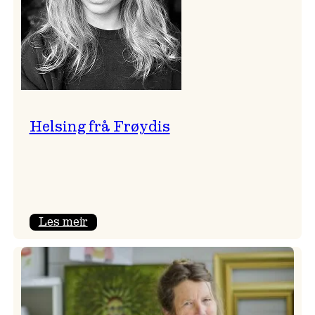
Helsing frå Frøydis
:
Les meir
Helsing
frå
Frøydis