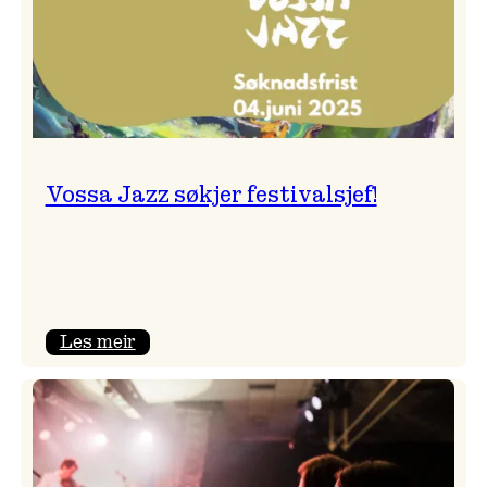
Vossa Jazz søkjer festivalsjef!
:
Les meir
Vossa
Jazz
søkjer
festivalsjef!