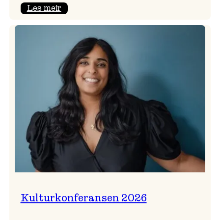
:
Les meir
Badnajazzparaden
er
tilbake!
Kulturkonferansen 2026