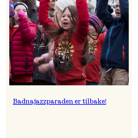
–
Ingunn van Etten
Badnajazzparaden er tilbake!