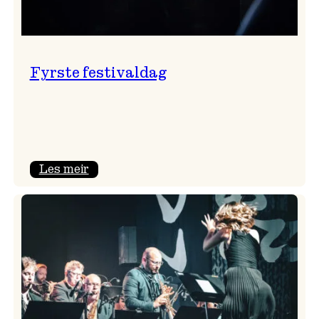
Fyrste festivaldag
:
Les meir
Fyrste
festivaldag