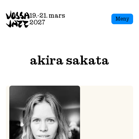
Skip
to
19.-21. mars
Meny
content
2027
akira sakata