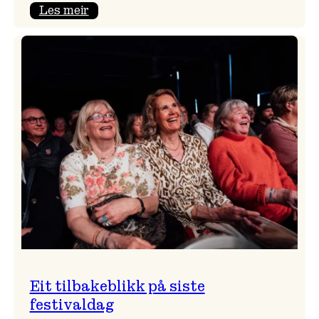
:
Les meir
Takk
for
i
år!
Eit tilbakeblikk på siste
festivaldag