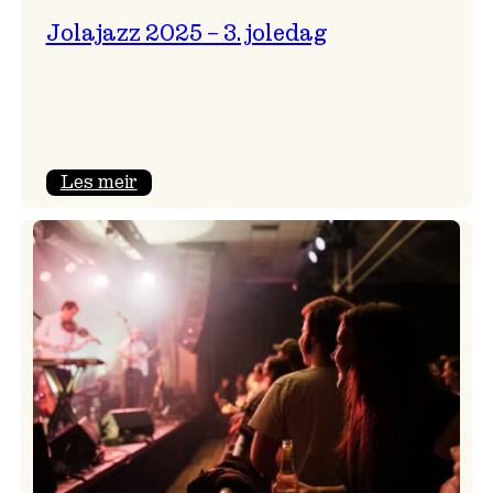
Jolajazz 2025 – 3. joledag
:
Les meir
Jolajazz
2025
–
3.
joledag