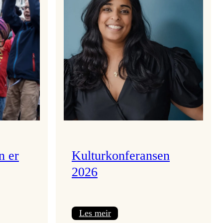
n er
Kulturkonferansen
2026
:
Les meir