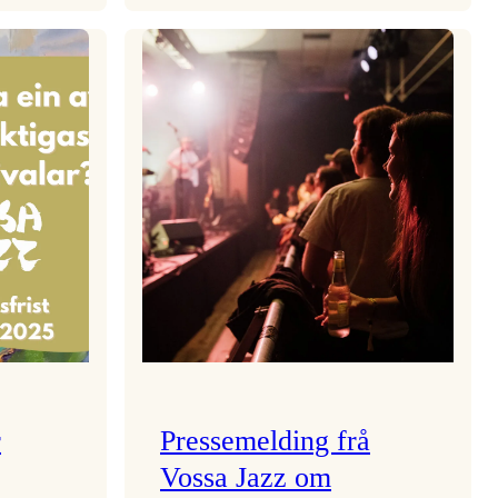
aden
Kulturkonferansen
2026
r
Pressemelding frå
Vossa Jazz om