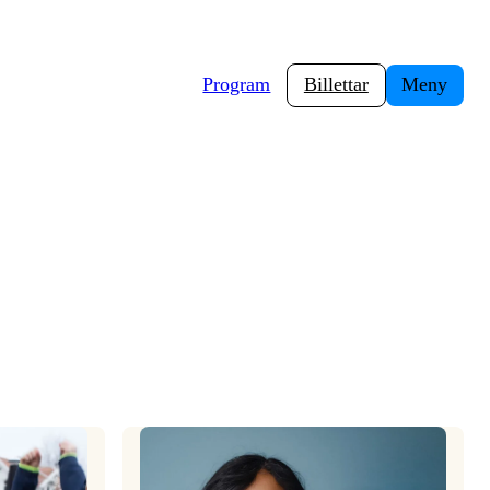
Program
Billettar
Meny