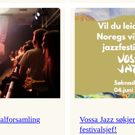
Festivalkunstnar
Badnajazzpar
2026
er
–
tilbake!
Ingunn van Etten
alforsamling
Vossa Jazz søkje
festivalsjef!