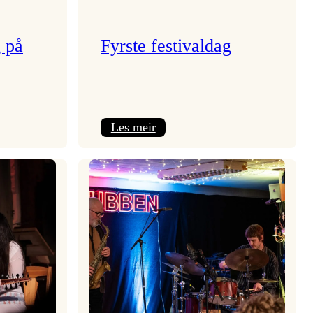
g på
Fyrste festivaldag
:
Les meir
Fyrste
festivaldag