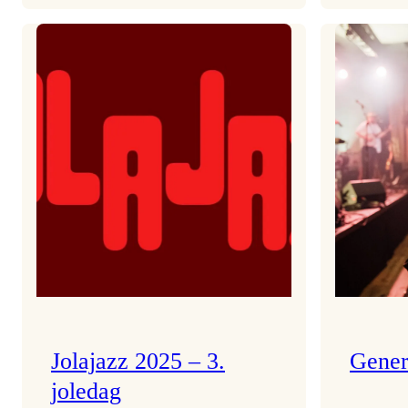
Helsing
frå
Frøydis
Jolajazz 2025 – 3.
Gener
joledag