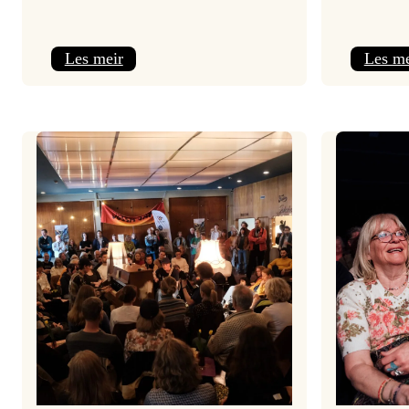
:
Les meir
Les me
Jolajazz
2025
–
3.
joledag