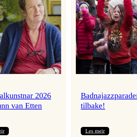
valkunstnar 2026
Badnajazzparade
unn van Etten
tilbake!
:
:
ir
Les meir