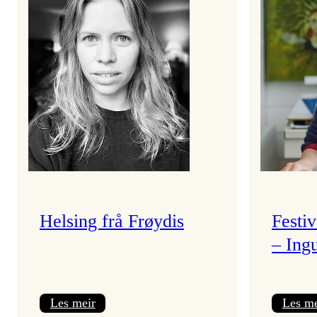
Helsing frå Frøydis
Festi
– Ing
:
Les meir
Les me