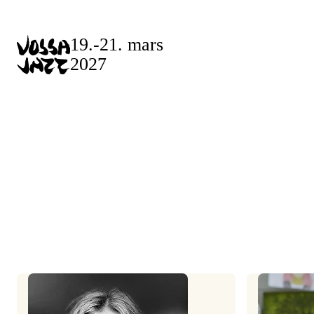
Skip
to
19.-21. mars
content
2027