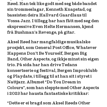
Røed. Han tek like godt med seg både bandet
sin trommeslagar, Kenneth Knapstad, og
bassisten deira Hallvard Gaardlaus til
Vossa Jazz. I tillegg har han fått med seg den
ekspressive Even Helte Hermansen, kjend
frå Bushman’s Revenge, på gitar.
Aksel Røed har mangfaldige musikalske
prosjekt, som General Post Office, Whatever
Happens Don’t Be Yourself, Bergen Big
Band, Other Aspects, og ikkje minst sin eigen
trio. På sida har han drive Tedans
konsertserie og festival, Bergen Improklubb
og Playdate, i tillegg til at han sit i styret i
Nattjazz. Albumet “Do You Dream in
Colours”, som han sleppte med Other Aspects
i 2023 har hausta fantastiske kritikkar:
“Dette er ei bragd som Aksel Røeds Other