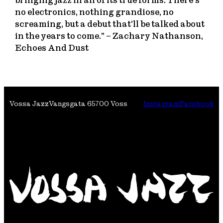
bringing jazz in all of its true forms. There’s
no electronics, nothing grandiose, no
screaming, but a debut that’ll be talked about
in the years to come.” – Zachary Nathanson,
Echoes And Dust
Vossa Jazz
Vangsgata 6
5700 Voss
Instagram
Facebook