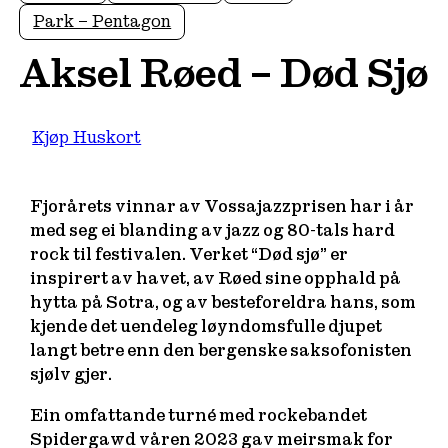
Park – Pentagon
Aksel Røed – Død Sjø
Kjøp Huskort
Fjorårets vinnar av Vossajazzprisen har i år
med seg ei blanding av jazz og 80-tals hard
rock til festivalen. Verket “Død sjø” er
inspirert av havet, av Røed sine opphald på
hytta på Sotra, og av besteforeldra hans, som
kjende det uendeleg løyndomsfulle djupet
langt betre enn den bergenske saksofonisten
sjølv gjer.
Ein omfattande turné med rockebandet
Spidergawd våren 2023 gav meirsmak for