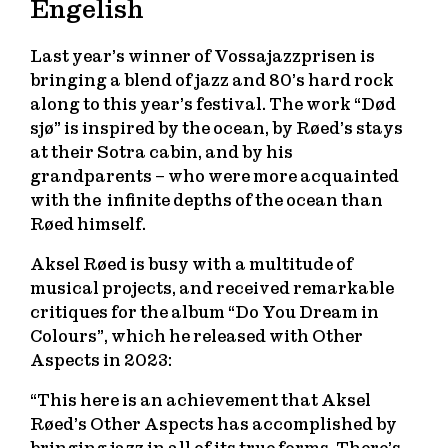
Engelish
Last year’s winner of Vossajazzprisen is
bringing a blend of jazz and 80’s hard rock
along to this year’s festival. The work “Død
sjø” is inspired by the ocean, by Røed’s stays
at their Sotra cabin, and by his
grandparents – who were more acquainted
with the infinite depths of the ocean than
Røed himself.
Aksel Røed is busy with a multitude of
musical projects, and received remarkable
critiques for the album “Do You Dream in
Colours”, which he released with Other
Aspects in 2023:
“This here is an achievement that Aksel
Røed’s Other Aspects has accomplished by