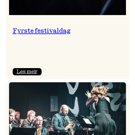
Fyrste festivaldag
:
Les meir
Fyrste
festivaldag