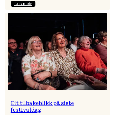
:
Les meir
Takk
for
i
år!
Eit tilbakeblikk på siste
festivaldag