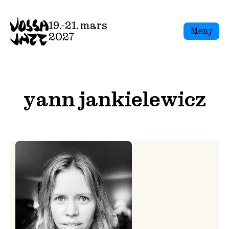
Skip
to
19.-21. mars
Meny
content
2027
yann jankielewicz