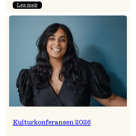
:
Les meir
Badnajazzparaden
er
tilbake!
Kulturkonferansen 2026