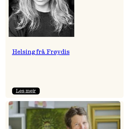
Helsing frå Frøydis
:
Les meir
Helsing
frå
Frøydis