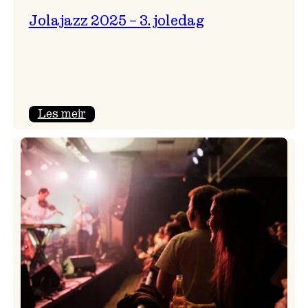
Jolajazz 2025 – 3. joledag
:
Les meir
Jolajazz
2025
–
3.
joledag