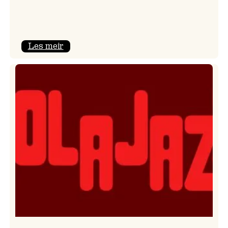
:
Les meir
Kulturkonferansen
2026