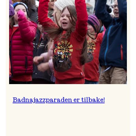
–
Ingunn van Etten
Badnajazzparaden er tilbake!