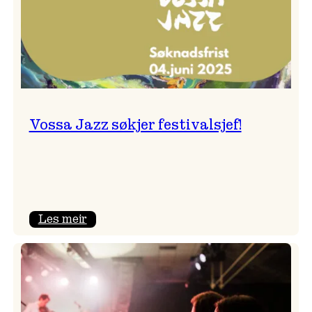
Vossa Jazz søkjer festivalsjef!
:
Les meir
Vossa
Jazz
søkjer
festivalsjef!