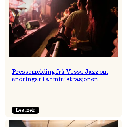
Pressemelding frå Vossa Jazz om
endringar i administrasjonen
:
Les meir
Pressemelding
frå