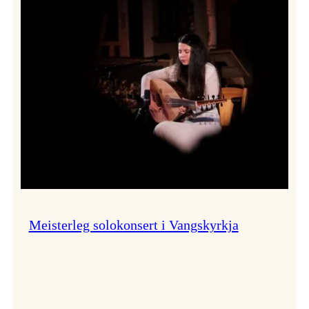
Thomas
Dybdahl
styrte
Vossa
Jazz
i
hamn
Meisterleg solokonsert i Vangskyrkja