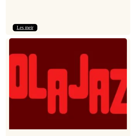
:
Les meir
Kulturkonferansen
2026