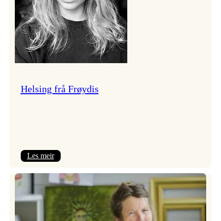
Helsing frå Frøydis
:
Les meir
Helsing
frå
Frøydis