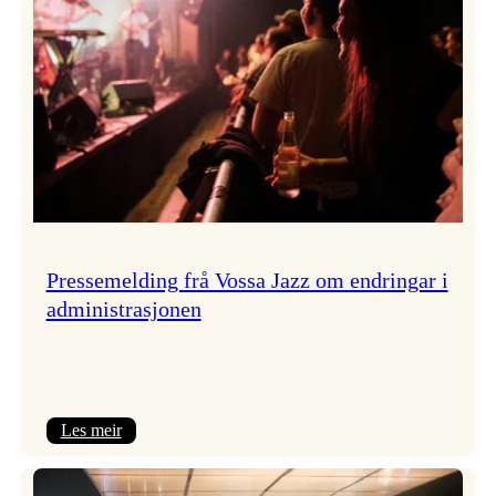
Pressemelding frå Vossa Jazz om endringar i
administrasjonen
:
Les meir
Pressemelding
frå