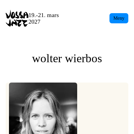
Skip
to
19.-21. mars
Meny
content
2027
wolter wierbos