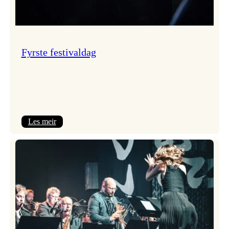
Fyrste festivaldag
:
Les meir
Fyrste
festivaldag