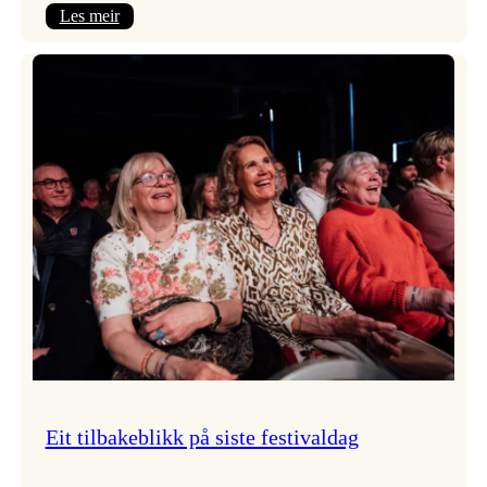
:
Les meir
Takk
for
i
år!
Eit tilbakeblikk på siste festivaldag