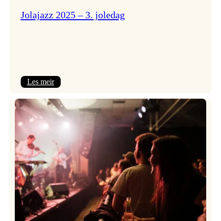
Jolajazz 2025 – 3. joledag
:
Les meir
Jolajazz
2025
–
3.
joledag