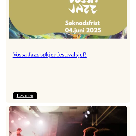
Vossa Jazz søkjer festivalsjef!
:
Les meir
Vossa
Jazz
søkjer
festivalsjef!