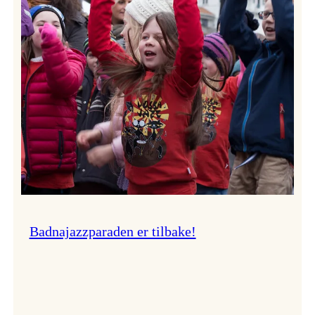
–
Ingunn van Etten
Badnajazzparaden er tilbake!