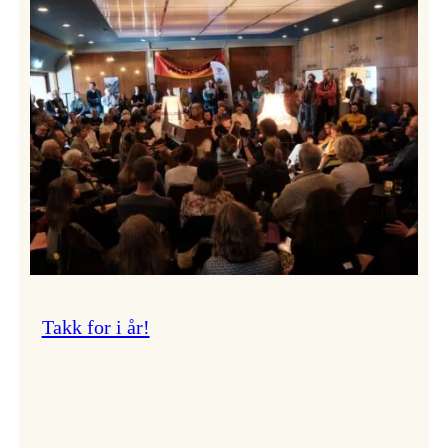
Vossa
Jazz
om
endringar
i
administrasjonen
Takk for i år!