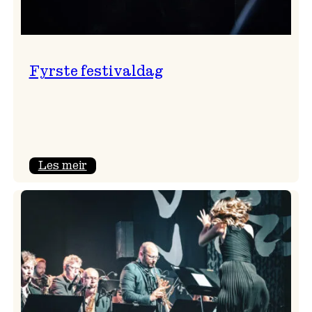
Fyrste festivaldag
:
Les meir
Fyrste
festivaldag