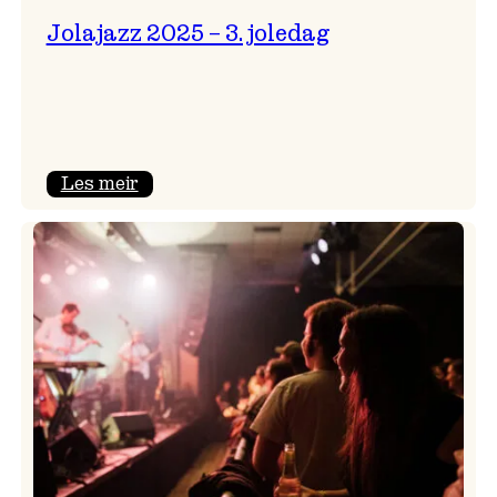
Jolajazz 2025 – 3. joledag
:
Les meir
Jolajazz
2025
–
3.
joledag