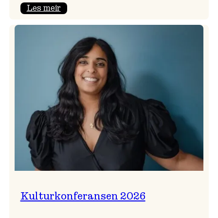
:
Les meir
Badnajazzparaden
er
tilbake!
Kulturkonferansen 2026