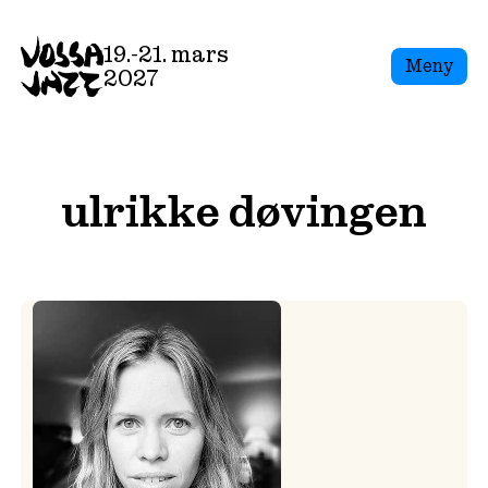
Skip
to
19.-21. mars
Meny
content
2027
ulrikke døvingen