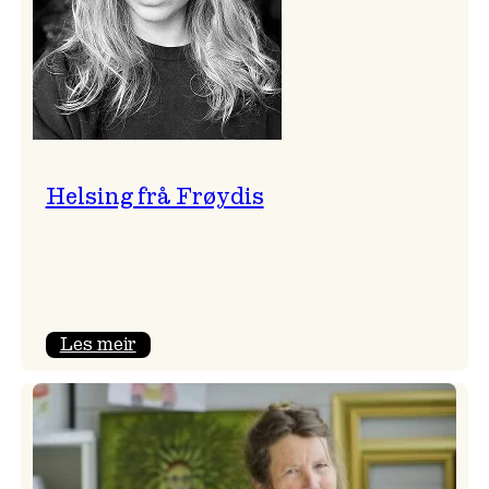
Helsing frå Frøydis
:
Les meir
Helsing
frå
Frøydis