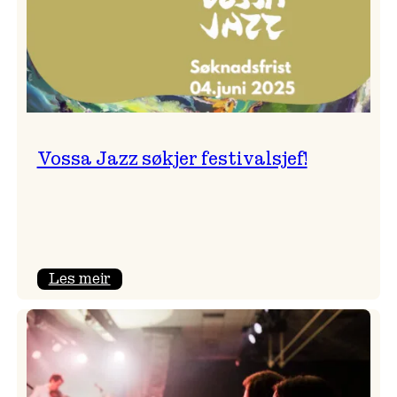
Vossa Jazz søkjer festivalsjef!
:
Les meir
Vossa
Jazz
søkjer
festivalsjef!