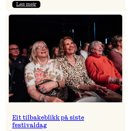
:
Les meir
Takk
for
i
år!
Eit tilbakeblikk på siste
festivaldag