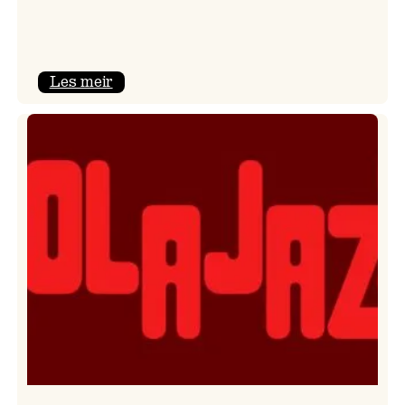
:
Les meir
Kulturkonferansen
2026