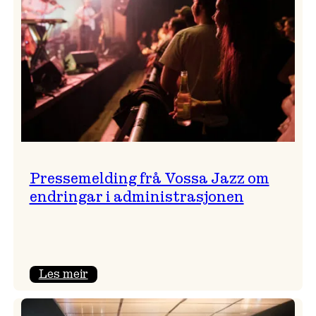
Pressemelding frå Vossa Jazz om
endringar i administrasjonen
:
Les meir
Pressemelding
frå