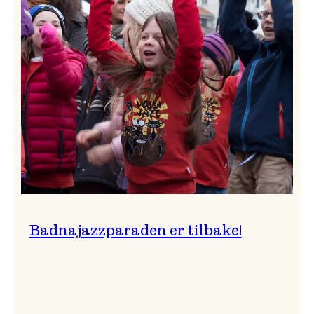
–
Ingunn van Etten
Badnajazzparaden er tilbake!