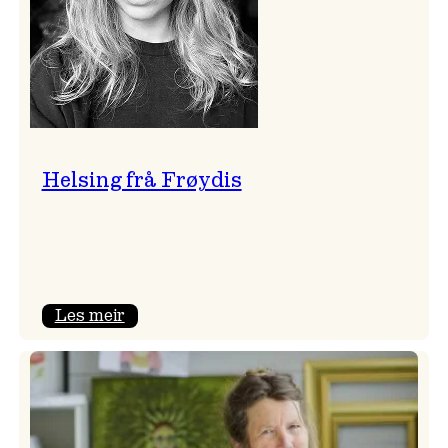
Helsing frå Frøydis
:
Les meir
Helsing
frå
Frøydis