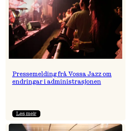
Pressemelding frå Vossa Jazz om
endringar i administrasjonen
:
Les meir
Pressemelding
frå