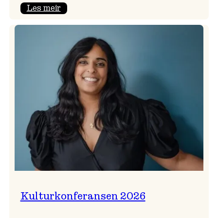
:
Les meir
Badnajazzparaden
er
tilbake!
Kulturkonferansen 2026