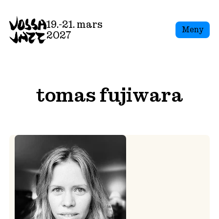
Skip
to
19.-21. mars
Meny
content
2027
tomas fujiwara