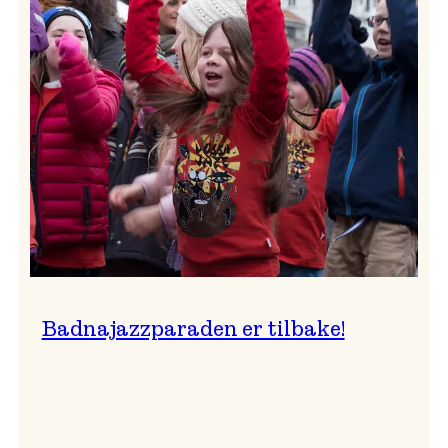
–
Ingunn van Etten
Badnajazzparaden er tilbake!