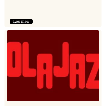
:
Les meir
Kulturkonferansen
2026