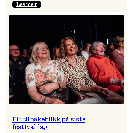
:
Les meir
Takk
for
i
år!
Eit tilbakeblikk på siste
festivaldag