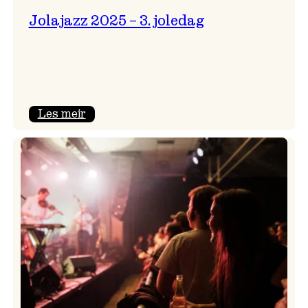
Jolajazz 2025 – 3. joledag
:
Les meir
Jolajazz
2025
–
3.
joledag