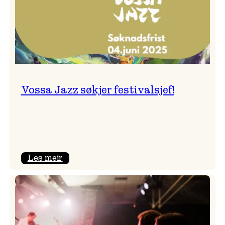
Vossa Jazz søkjer festivalsjef!
:
Les meir
Vossa
Jazz
søkjer
festivalsjef!