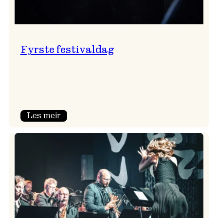
Fyrste festivaldag
:
Les meir
Fyrste
festivaldag