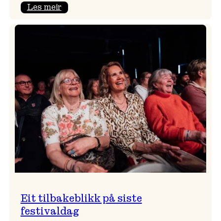
:
Les meir
Takk
for
i
år!
Eit tilbakeblikk på siste
festivaldag