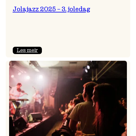
Jolajazz 2025 – 3. joledag
:
Les meir
Jolajazz
2025
–
3.
joledag