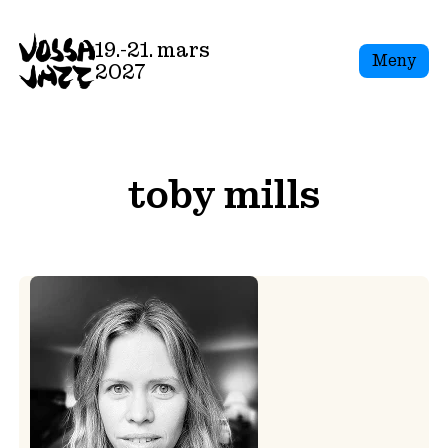
Skip
to
19.-21. mars
Meny
content
2027
toby mills