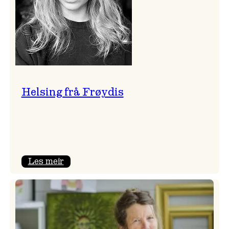
Helsing frå Frøydis
:
Les meir
Helsing
frå
Frøydis