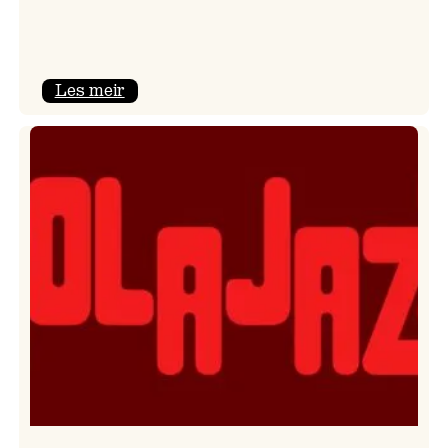
:
Les meir
Kulturkonferansen
2026