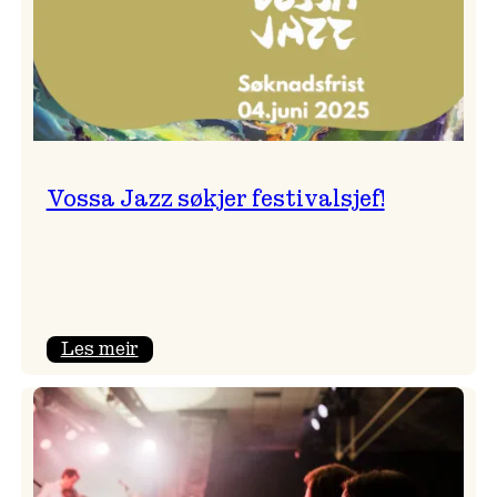
Vossa Jazz søkjer festivalsjef!
:
Les meir
Vossa
Jazz
søkjer
festivalsjef!