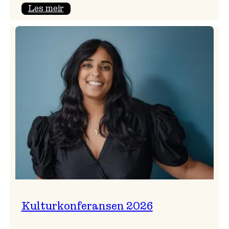
:
Les meir
Badnajazzparaden
er
tilbake!
Kulturkonferansen 2026