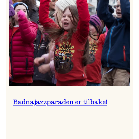
–
Ingunn van Etten
Badnajazzparaden er tilbake!