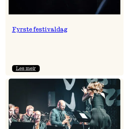
Fyrste festivaldag
:
Les meir
Fyrste
festivaldag