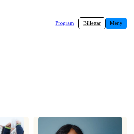
Program
Billettar
Meny