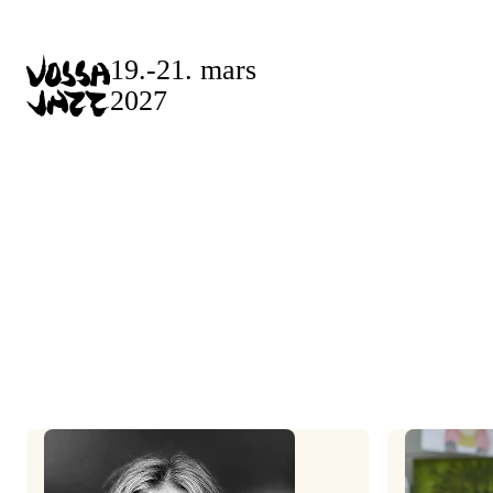
Skip
to
19.-21. mars
content
2027