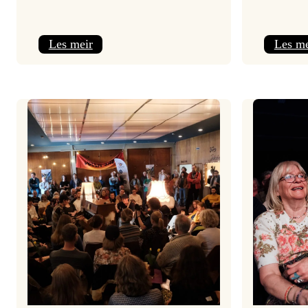
:
Les meir
Les me
Jolajazz
2025
–
3.
joledag