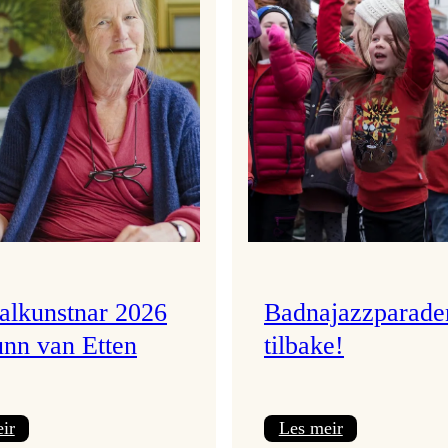
valkunstnar 2026
Badnajazzparade
unn van Etten
tilbake!
:
:
ir
Les meir