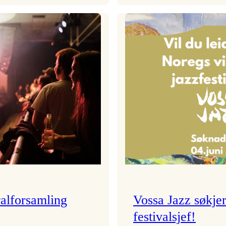
Festivalkunstnar
Badnajazzpar
2026
er
–
tilbake!
Ingunn van Etten
alforsamling
Vossa Jazz søkje
festivalsjef!