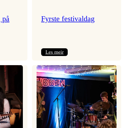
g på
Fyrste festivaldag
:
Les meir
Fyrste
festivaldag