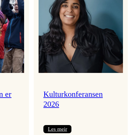
n er
Kulturkonferansen
2026
:
Les meir