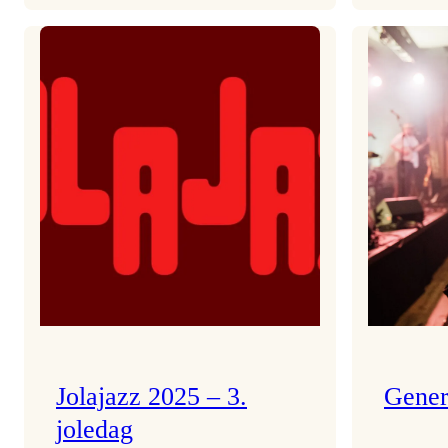
Helsing
frå
Frøydis
Jolajazz 2025 – 3.
Gener
joledag