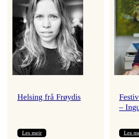
Helsing frå Frøydis
Festi
– Ing
:
Les meir
Les me