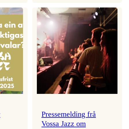
aden
Kulturkonferansen
2026
r
Pressemelding frå
Vossa Jazz om