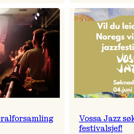
Badnajaz
Festivalkunstnar
er
2026
tilbake!
–
Ingunn van Etten
ralforsamling
Vossa Jazz sø
festivalsjef!