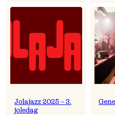
Helsing
frå
Frøydis
Jolajazz 2025 – 3.
Gene
joledag