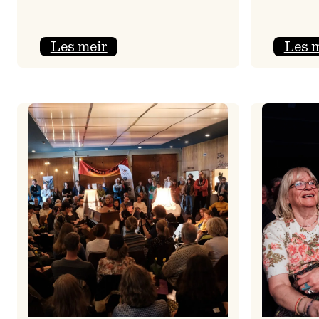
:
Les meir
Les 
Jolajazz
2025
–
3.
joledag