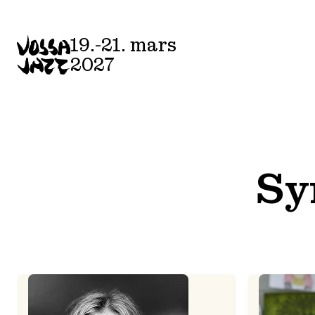
Skip
to
19.-21. mars
content
2027
Sy