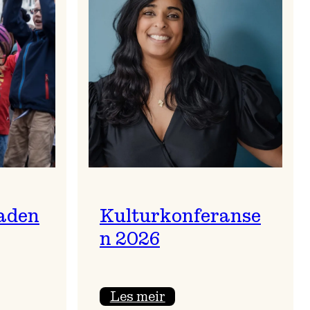
aden
Kulturkonferanse
n 2026
:
Les meir