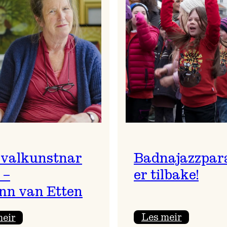
ivalkunstnar
Badnajazzpar
 –
er tilbake!
nn van Etten
:
:
Les meir
meir