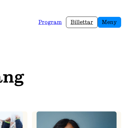
Program
Billettar
Meny
ang