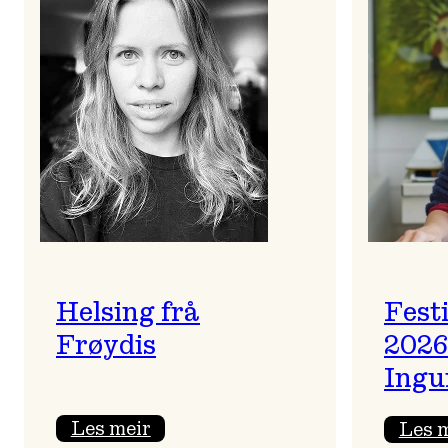
Helsing frå
Fest
Frøydis
2026
Ingu
:
Les meir
Les 