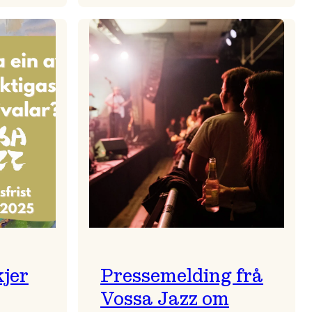
zparaden
Kulturkonferansen
2026
kjer
Pressemelding frå
Vossa Jazz om