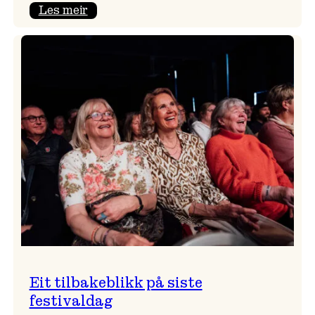
:
Les meir
Takk
for
i
år!
Eit tilbakeblikk på siste
festivaldag