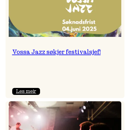
Vossa Jazz søkjer festivalsjef!
:
Les meir
Vossa
Jazz
søkjer
festivalsjef!