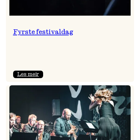
Fyrste festivaldag
:
Les meir
Fyrste
festivaldag