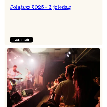
Jolajazz 2025 – 3. joledag
:
Les meir
Jolajazz
2025
–
3.
joledag