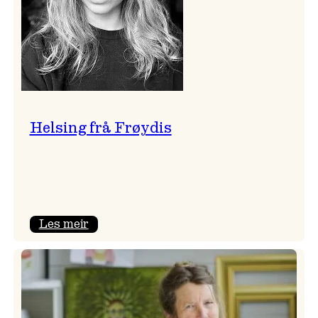
Helsing frå Frøydis
:
Les meir
Helsing
frå
Frøydis