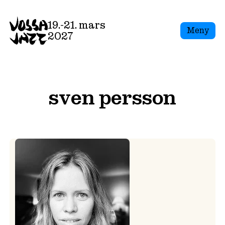
Skip
to
19.-21. mars
Meny
content
2027
sven persson