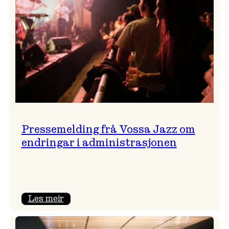
Pressemelding frå Vossa Jazz om
endringar i administrasjonen
:
Les meir
Pressemelding
frå