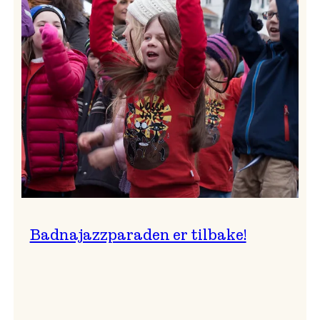
–
Ingunn van Etten
Badnajazzparaden er tilbake!