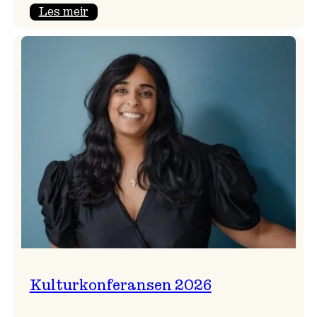
:
Les meir
Badnajazzparaden
er
tilbake!
Kulturkonferansen 2026