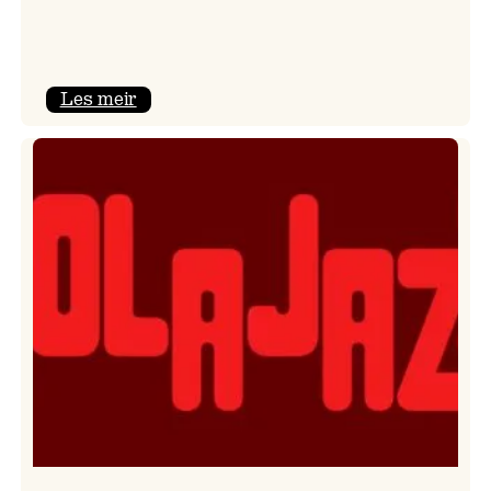
:
Les meir
Kulturkonferansen
2026