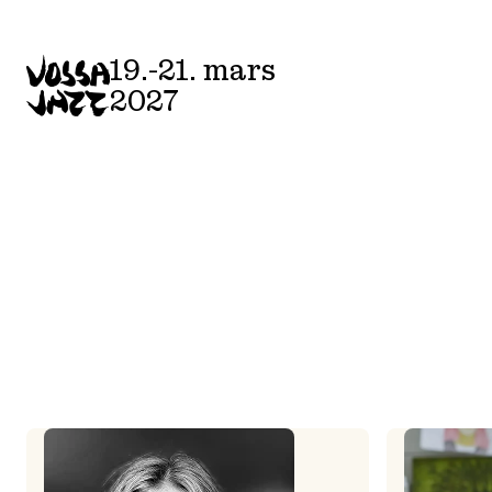
Skip
to
19.-21. mars
content
2027