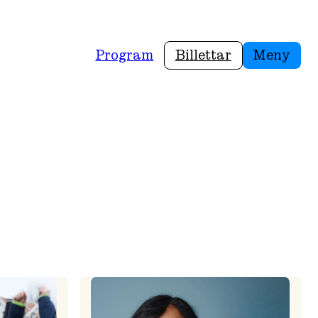
Program
Billettar
Meny