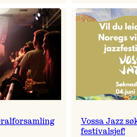
Badnajaz
Festivalkunstnar
er
2026
tilbake!
–
Ingunn van Etten
ralforsamling
Vossa Jazz sø
festivalsjef!