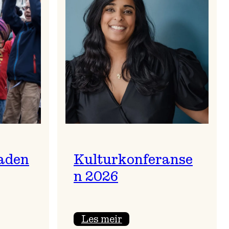
aden
Kulturkonferanse
n 2026
:
Les meir