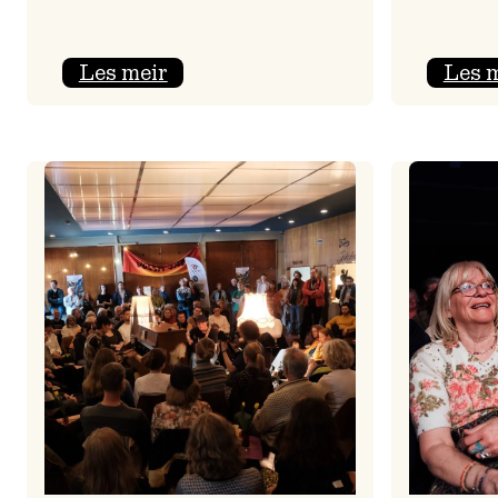
:
Les meir
Les 
Jolajazz
2025
–
3.
joledag