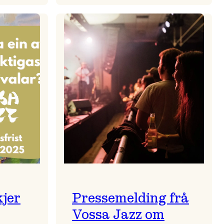
zparaden
Kulturkonferansen
2026
kjer
Pressemelding frå
Vossa Jazz om