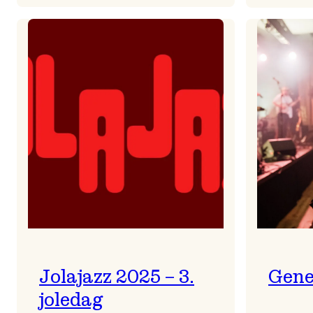
Helsing
frå
Frøydis
Jolajazz 2025 – 3.
Gene
joledag