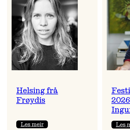
Helsing frå
Fest
Frøydis
2026
Ingu
:
Les meir
Les 