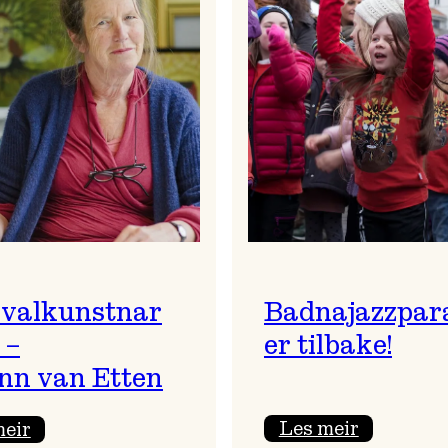
ivalkunstnar
Badnajazzpar
 –
er tilbake!
nn van Etten
:
:
Les meir
meir