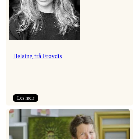
Helsing frå Frøydis
:
Les meir
Helsing
frå
Frøydis