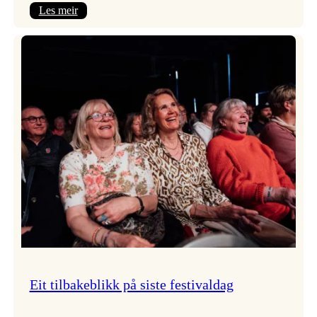
:
Les meir
Takk
for
i
år!
Eit tilbakeblikk på siste festivaldag