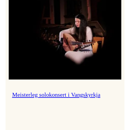
Thomas
Dybdahl
styrte
Vossa
Jazz
i
hamn
Meisterleg solokonsert i Vangskyrkja