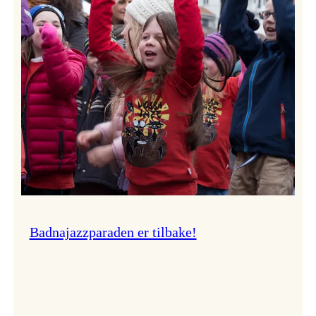
–
Ingunn van Etten
Badnajazzparaden er tilbake!