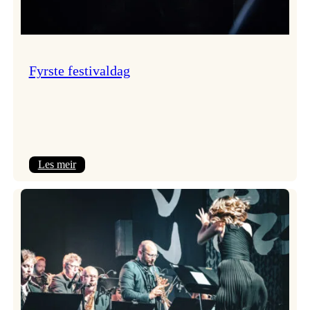
Fyrste festivaldag
:
Les meir
Fyrste
festivaldag