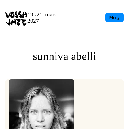
Skip
to
19.-21. mars
Meny
content
2027
sunniva abelli