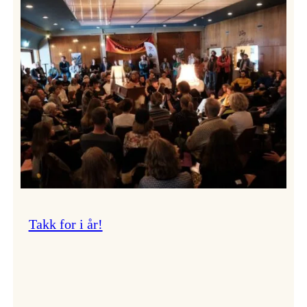
Vossa
Jazz
om
endringar
i
administrasjonen
Takk for i år!