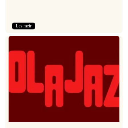
:
Les meir
Kulturkonferansen
2026