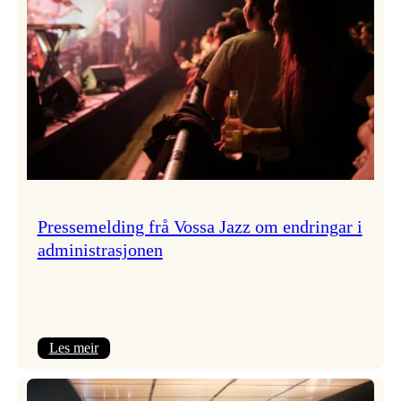
Pressemelding frå Vossa Jazz om endringar i
administrasjonen
:
Les meir
Pressemelding
frå