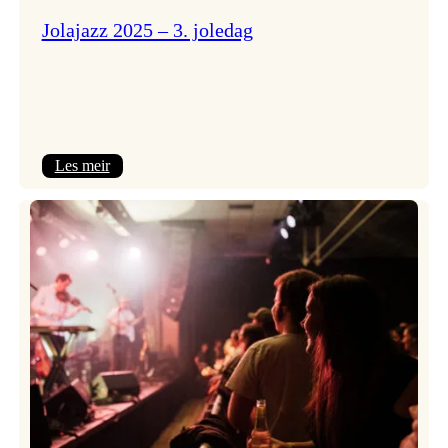
Jolajazz 2025 – 3. joledag
:
Les meir
Jolajazz
2025
–
3.
joledag