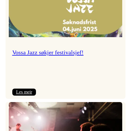
Vossa Jazz søkjer festivalsjef!
:
Les meir
Vossa
Jazz
søkjer
festivalsjef!