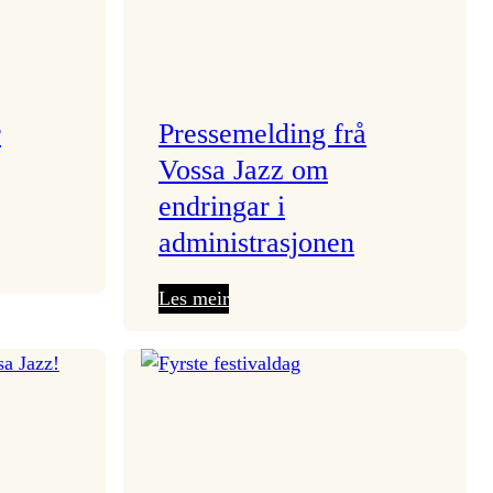
r
Pressemelding frå
Vossa Jazz om
endringar i
administrasjonen
:
Les meir
Pressemelding
frå
Vossa
Jazz
om
endringar