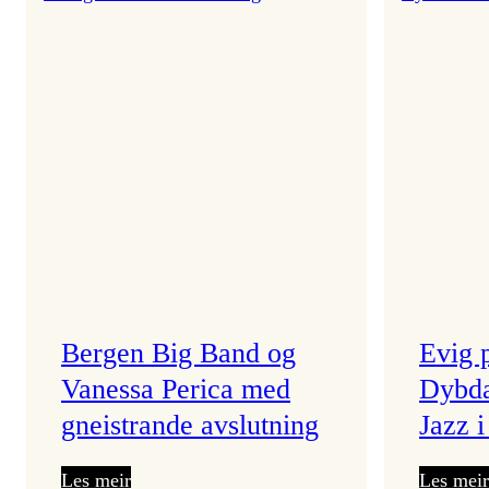
år!
Bergen Big Band og
Evig 
Vanessa Perica med
Dybda
gneistrande avslutning
Jazz 
:
Les meir
Les meir