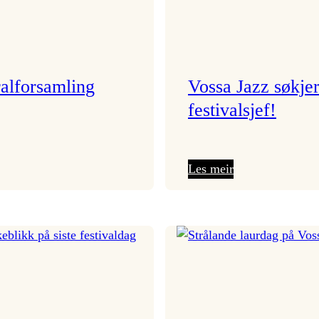
alforsamling
Vossa Jazz søkje
festivalsjef!
:
:
Les meir
Generalforsamling
Vossa
Jazz
søkjer
festivalsjef!