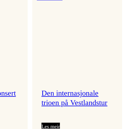
onsert
Den internasjonale
trioen på Vestlandstur
:
Les meir