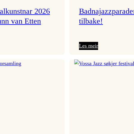
valkunstnar 2026
Badnajazzparade
unn van Etten
tilbake!
:
:
Les meir
Festivalkunstnar
Badnajazzparad
2026
er
–
tilbake!
Ingunn van Etten