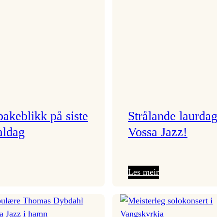
lbakeblikk på siste
Strålande laurda
aldag
Vossa Jazz!
:
:
Les meir
Eit
Strålande
tilbakeblikk
laurdag
på
på