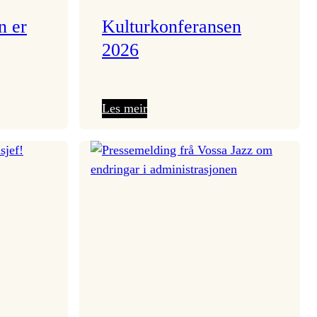
n er
Kulturkonferansen
2026
:
Les meir
en
Kulturkonferansen
2026