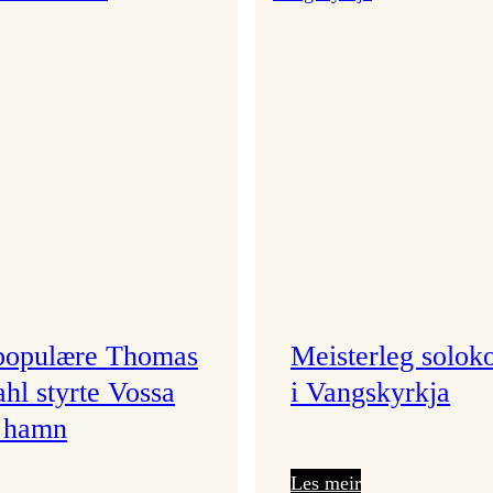
siste
Vossa
festivaldag
Jazz!
populære Thomas
Meisterleg solok
hl styrte Vossa
i Vangskyrkja
i hamn
:
:
Les meir