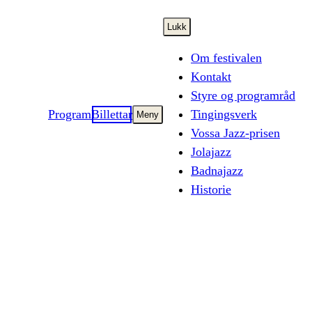
Lukk
Om festivalen
Kontakt
Styre og programråd
Program
Billettar
Tingingsverk
Meny
Vossa Jazz-prisen
Jolajazz
Badnajazz
Historie