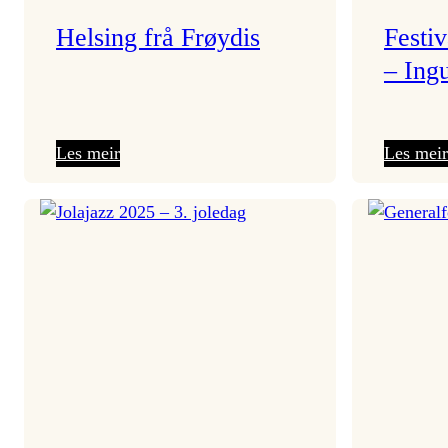
Helsing frå Frøydis
Festi
– Ing
:
Les meir
Les meir
Helsing
frå
Frøydis