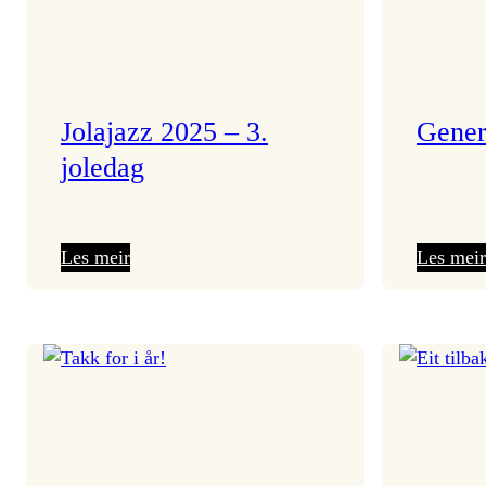
Jolajazz 2025 – 3.
Gener
joledag
:
Les meir
Les meir
Jolajazz
2025
–
3.
joledag