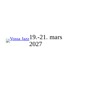
Skip
to
content
19.-21. mars
2027