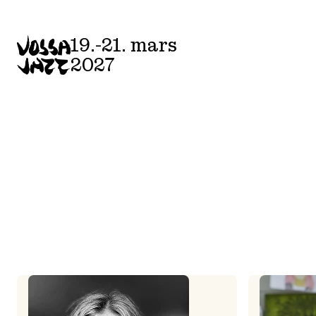
Skip
to
19.-21. mars
content
2027