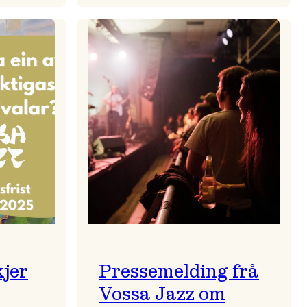
zparaden
Kulturkonferansen
2026
kjer
Pressemelding frå
Vossa Jazz om