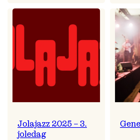
Helsing
frå
Frøydis
Jolajazz 2025 – 3.
Gene
joledag