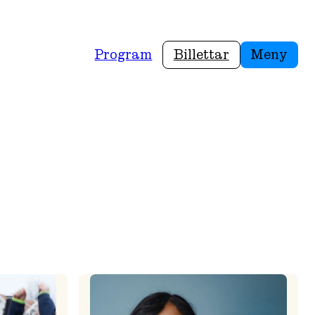
Program
Billettar
Meny