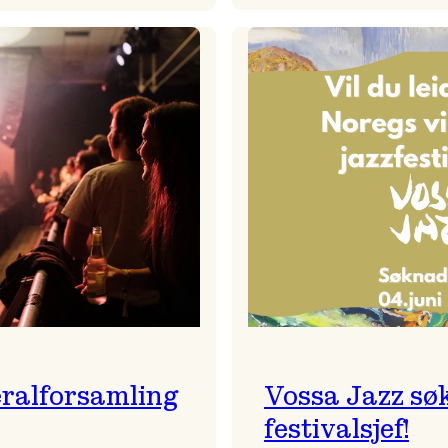
Badnajaz
Festivalkunstnar
er
2026
tilbake!
–
Ingunn van Etten
ralforsamling
Vossa Jazz sø
festivalsjef!