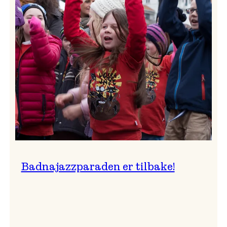
–
Ingunn van Etten
Badnajazzparaden er tilbake!