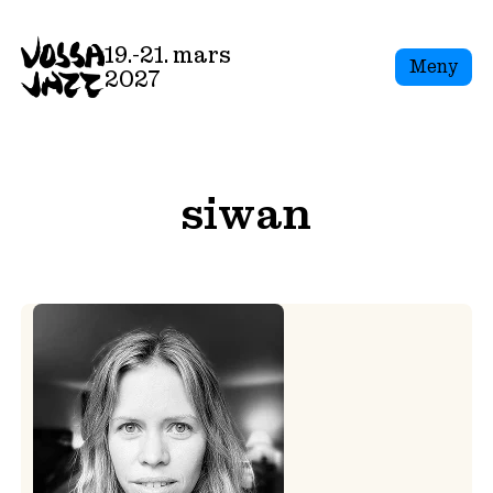
Skip
to
19.-21. mars
Meny
content
2027
siwan