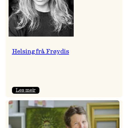
Helsing frå Frøydis
:
Les meir
Helsing
frå
Frøydis