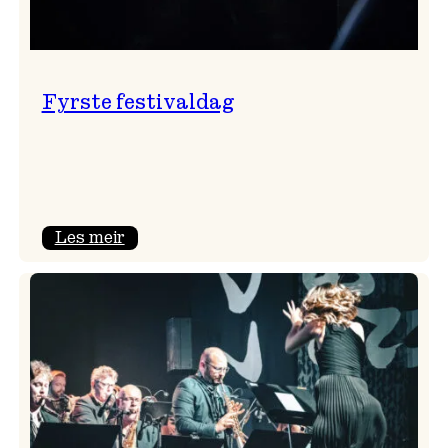
Fyrste festivaldag
:
Les meir
Fyrste
festivaldag