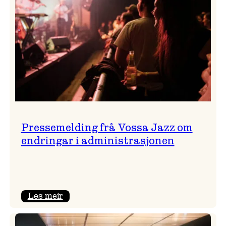
Pressemelding frå Vossa Jazz om
endringar i administrasjonen
:
Les meir
Pressemelding
frå