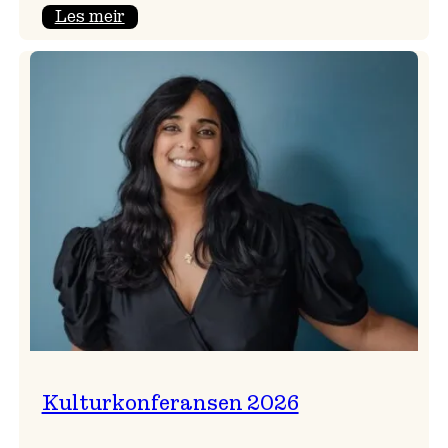
:
Les meir
Badnajazzparaden
er
tilbake!
Kulturkonferansen 2026