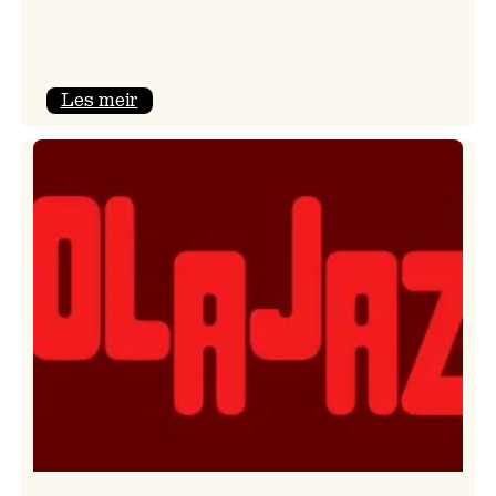
:
Les meir
Kulturkonferansen
2026