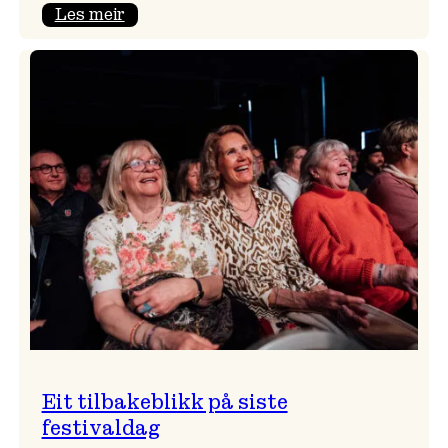
:
Les meir
Takk
for
i
år!
Eit tilbakeblikk på siste
festivaldag