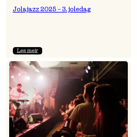
Jolajazz 2025 – 3. joledag
:
Les meir
Jolajazz
2025
–
3.
joledag