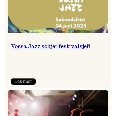
Vossa Jazz søkjer festivalsjef!
:
Les meir
Vossa
Jazz
søkjer
festivalsjef!