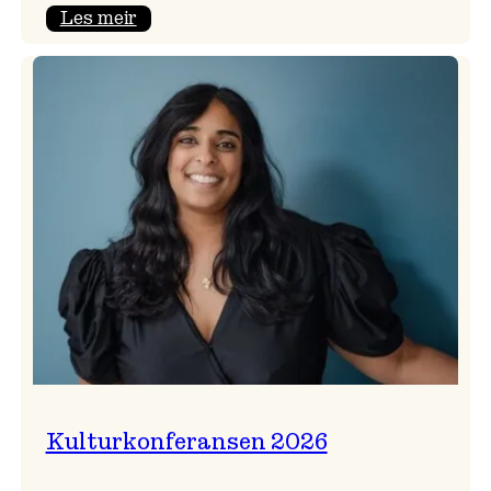
:
Les meir
Badnajazzparaden
er
tilbake!
Kulturkonferansen 2026