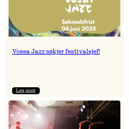
Vossa Jazz søkjer festivalsjef!
:
Les meir
Vossa
Jazz
søkjer
festivalsjef!