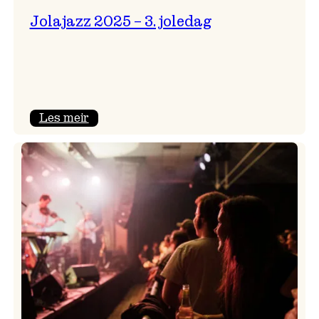
Jolajazz 2025 – 3. joledag
:
Les meir
Jolajazz
2025
–
3.
joledag