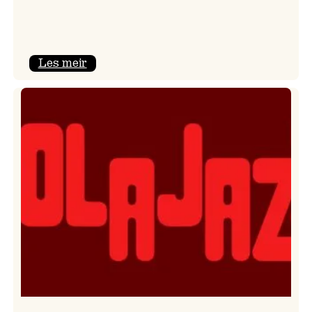
:
Les meir
Kulturkonferansen
2026