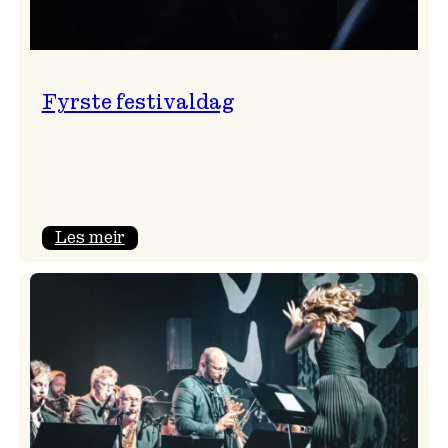
Fyrste festivaldag
:
Les meir
Fyrste
festivaldag