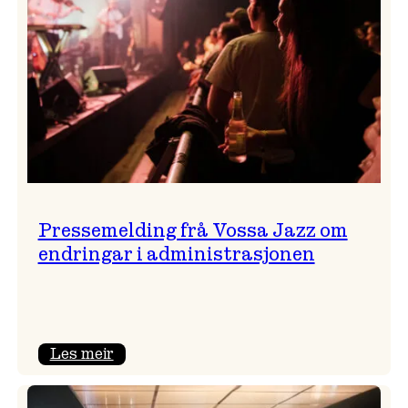
Pressemelding frå Vossa Jazz om
endringar i administrasjonen
:
Les meir
Pressemelding
frå