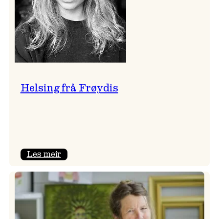
Helsing frå Frøydis
:
Les meir
Helsing
frå
Frøydis