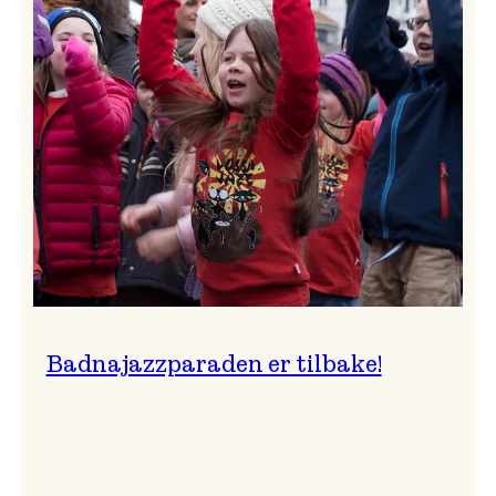
–
Ingunn van Etten
Badnajazzparaden er tilbake!