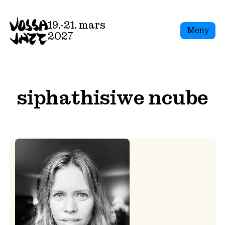
Skip
to
19.-21. mars
Meny
content
2027
siphathisiwe ncube