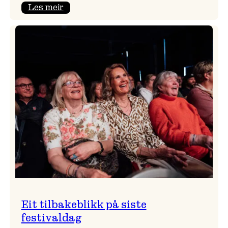
:
Les meir
Takk
for
i
år!
Eit tilbakeblikk på siste
festivaldag