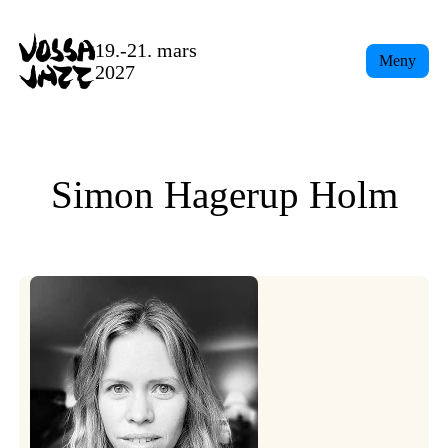
Skip
to
19.-21. mars
Meny
content
2027
Simon Hagerup Holm