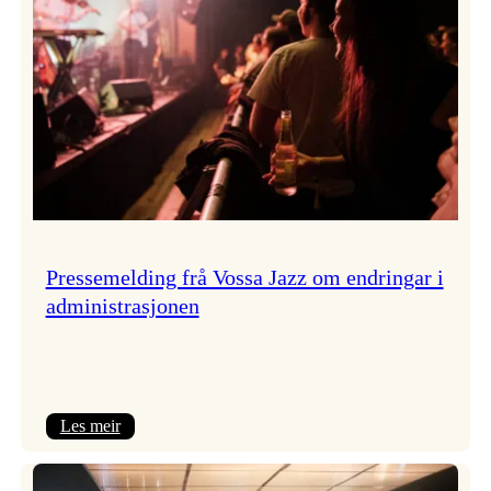
Pressemelding frå Vossa Jazz om endringar i
administrasjonen
:
Les meir
Pressemelding
frå