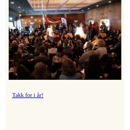
Vossa
Jazz
om
endringar
i
administrasjonen
Takk for i år!