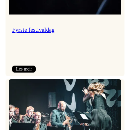
Fyrste festivaldag
:
Les meir
Fyrste
festivaldag