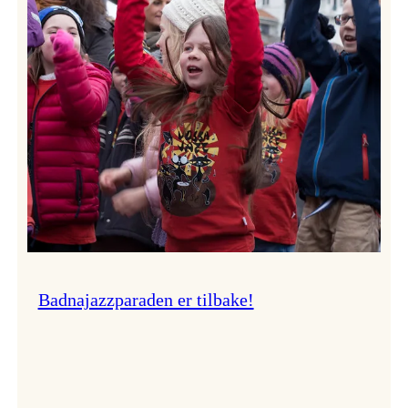
–
Ingunn van Etten
Badnajazzparaden er tilbake!