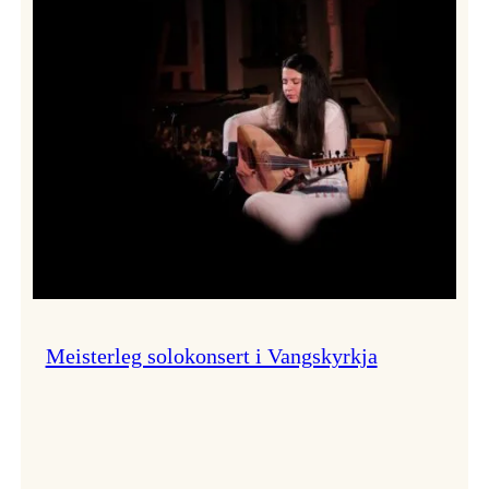
Thomas
Dybdahl
styrte
Vossa
Jazz
i
hamn
Meisterleg solokonsert i Vangskyrkja