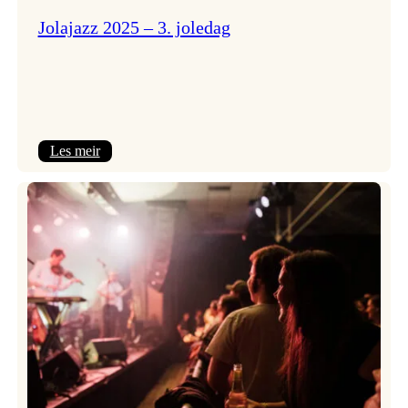
Jolajazz 2025 – 3. joledag
:
Les meir
Jolajazz
2025
–
3.
joledag