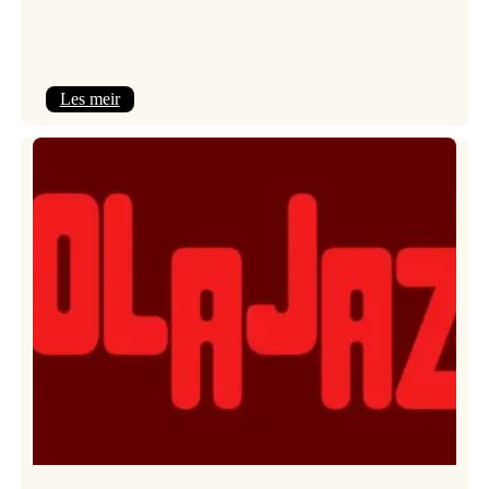
:
Les meir
Kulturkonferansen
2026