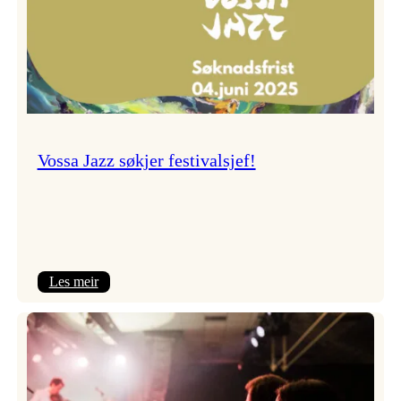
Vossa Jazz søkjer festivalsjef!
:
Les meir
Vossa
Jazz
søkjer
festivalsjef!