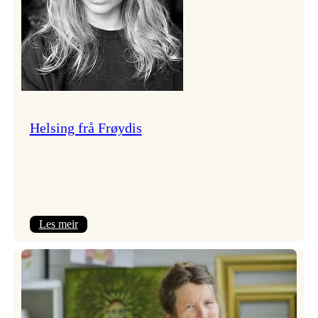
Helsing frå Frøydis
:
Les meir
Helsing
frå
Frøydis