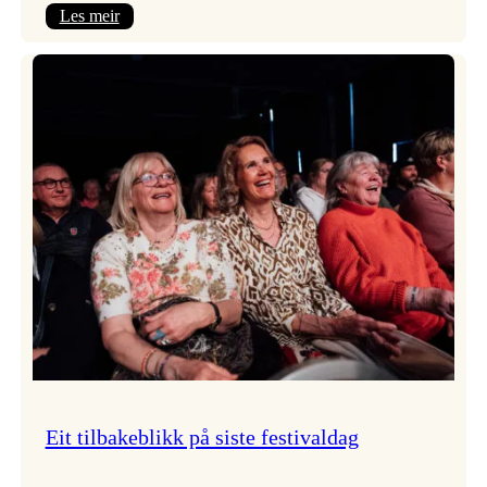
:
Les meir
Takk
for
i
år!
Eit tilbakeblikk på siste festivaldag