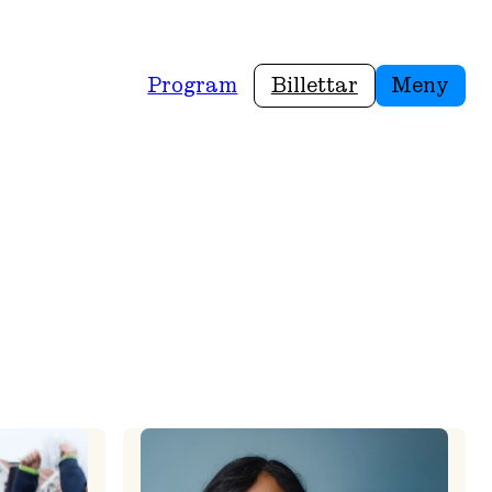
Program
Billettar
Meny