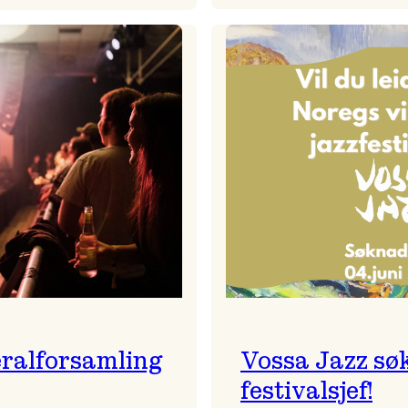
Badnajaz
Festivalkunstnar
er
2026
tilbake!
–
Ingunn van Etten
ralforsamling
Vossa Jazz sø
festivalsjef!