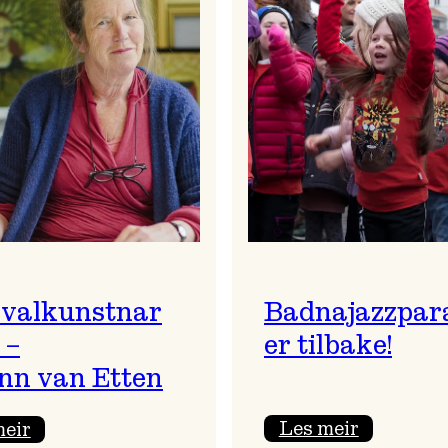
ivalkunstnar
Badnajazzpar
 –
er tilbake!
nn van Etten
:
:
Les meir
meir