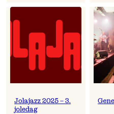
Helsing
frå
Frøydis
Jolajazz 2025 – 3.
Gene
joledag