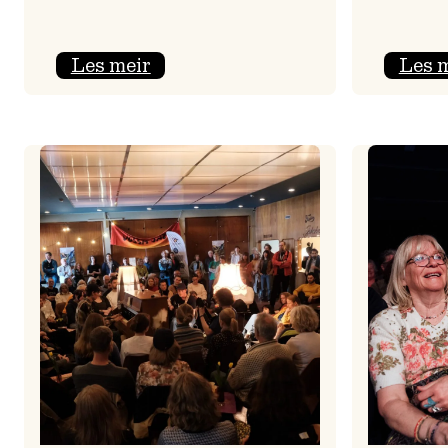
:
Les meir
Les 
Jolajazz
2025
–
3.
joledag