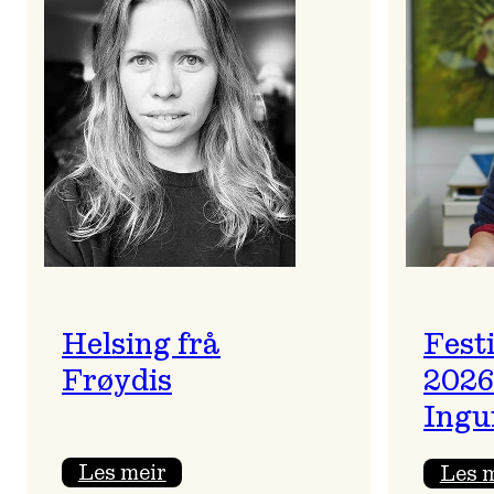
Helsing frå
Fest
Frøydis
2026
Ingu
:
Les meir
Les 