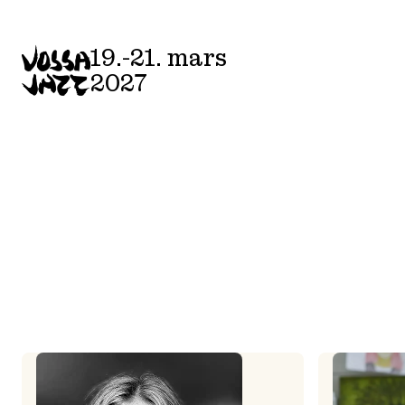
Skip
to
19.-21. mars
content
2027