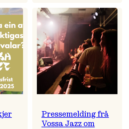
zparaden
Kulturkonferansen
2026
kjer
Pressemelding frå
Vossa Jazz om