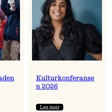
aden
Kulturkonferanse
n 2026
:
Les meir