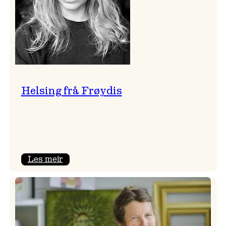
Helsing frå Frøydis
:
Les meir
Helsing
frå
Frøydis