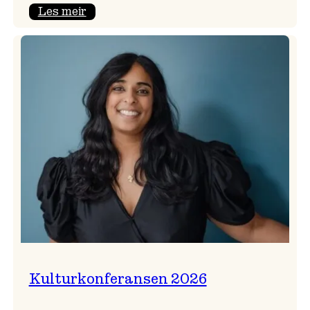
:
Les meir
Badnajazzparaden
er
tilbake!
Kulturkonferansen 2026