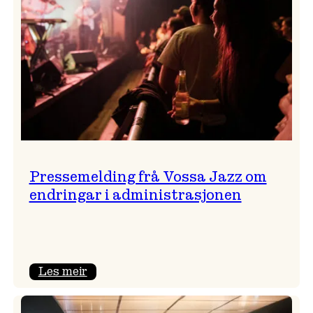
Pressemelding frå Vossa Jazz om
endringar i administrasjonen
:
Les meir
Pressemelding
frå