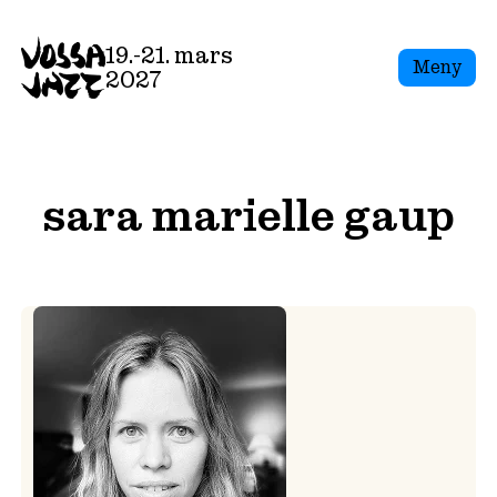
Skip
to
19.-21. mars
Meny
content
2027
sara marielle gaup