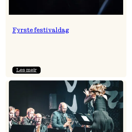
Fyrste festivaldag
:
Les meir
Fyrste
festivaldag