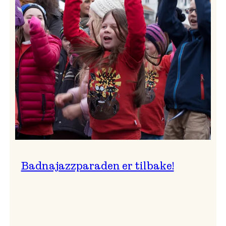
–
Ingunn van Etten
Badnajazzparaden er tilbake!