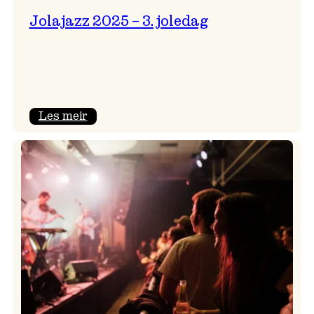
Jolajazz 2025 – 3. joledag
:
Les meir
Jolajazz
2025
–
3.
joledag