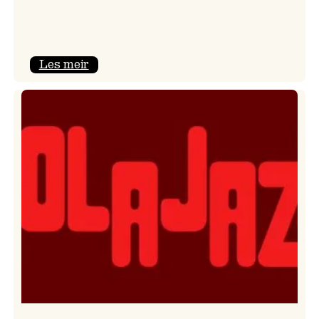
:
Les meir
Kulturkonferansen
2026