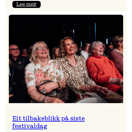
:
Les meir
Takk
for
i
år!
Eit tilbakeblikk på siste
festivaldag