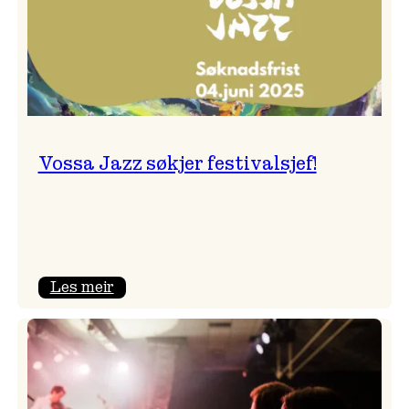
Vossa Jazz søkjer festivalsjef!
:
Les meir
Vossa
Jazz
søkjer
festivalsjef!