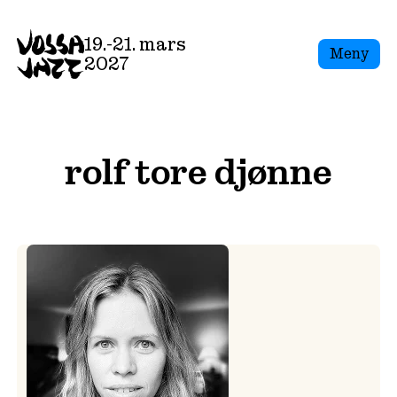
Skip
to
19.-21. mars
Meny
content
2027
rolf tore djønne