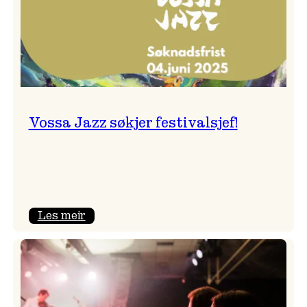
Vossa Jazz søkjer festivalsjef!
:
Les meir
Vossa
Jazz
søkjer
festivalsjef!