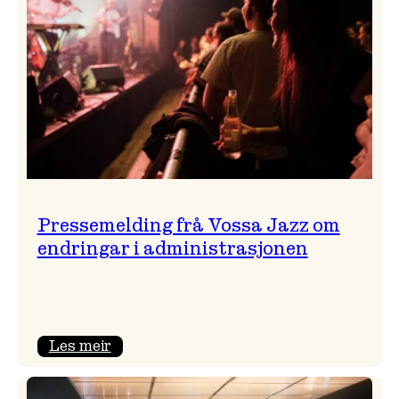
Pressemelding frå Vossa Jazz om
endringar i administrasjonen
:
Les meir
Pressemelding
frå