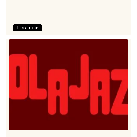
:
Les meir
Kulturkonferansen
2026