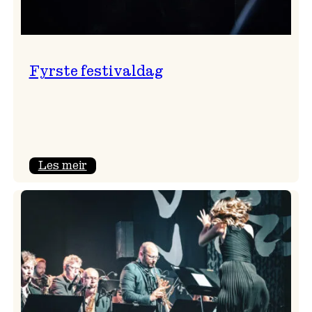
Fyrste festivaldag
:
Les meir
Fyrste
festivaldag