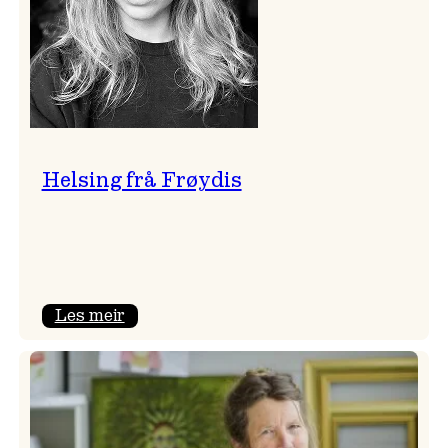
Helsing frå Frøydis
:
Les meir
Helsing
frå
Frøydis