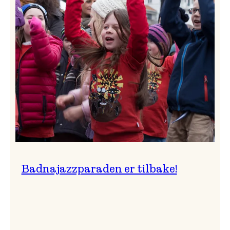
–
Ingunn van Etten
Badnajazzparaden er tilbake!