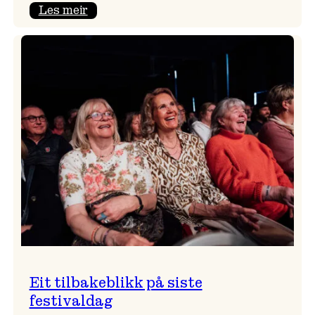
:
Les meir
Takk
for
i
år!
Eit tilbakeblikk på siste
festivaldag