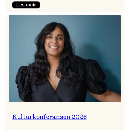
:
Les meir
Badnajazzparaden
er
tilbake!
Kulturkonferansen 2026