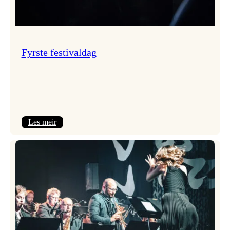
Fyrste festivaldag
:
Les meir
Fyrste
festivaldag