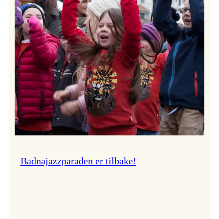
–
Ingunn van Etten
Badnajazzparaden er tilbake!