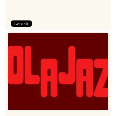
:
Les meir
Kulturkonferansen
2026