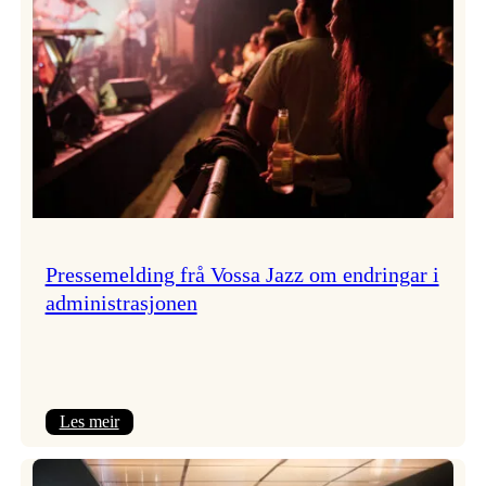
Pressemelding frå Vossa Jazz om endringar i
administrasjonen
:
Les meir
Pressemelding
frå