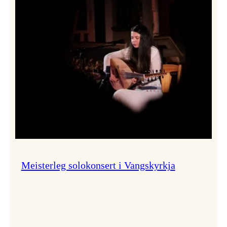
Thomas
Dybdahl
styrte
Vossa
Jazz
i
hamn
Meisterleg solokonsert i Vangskyrkja