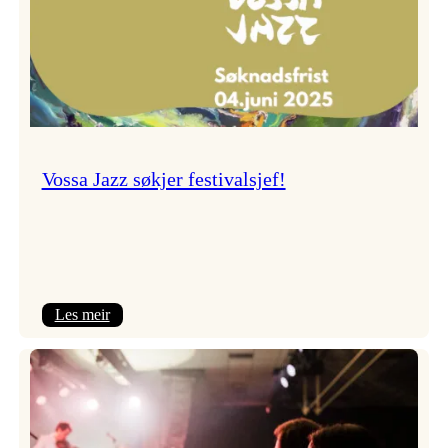
Vossa Jazz søkjer festivalsjef!
:
Les meir
Vossa
Jazz
søkjer
festivalsjef!