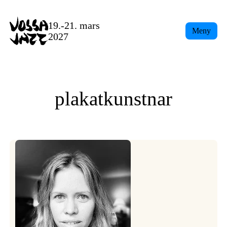
Skip
to
19.-21. mars
Meny
content
2027
plakatkunstnar