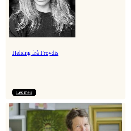
Helsing frå Frøydis
:
Les meir
Helsing
frå
Frøydis