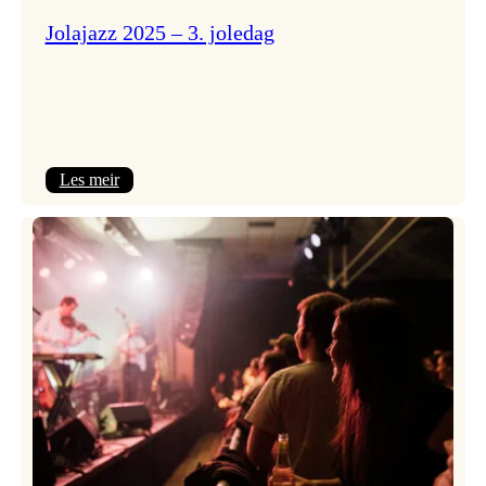
Jolajazz 2025 – 3. joledag
:
Les meir
Jolajazz
2025
–
3.
joledag