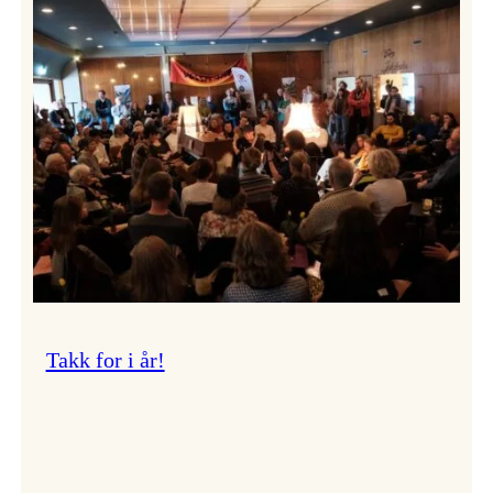
Vossa
Jazz
om
endringar
i
administrasjonen
Takk for i år!