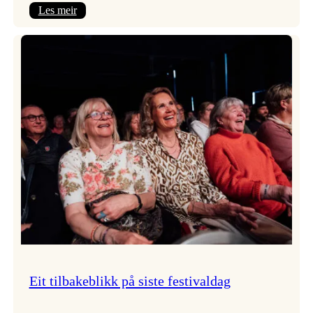
:
Les meir
Takk
for
i
år!
Eit tilbakeblikk på siste festivaldag