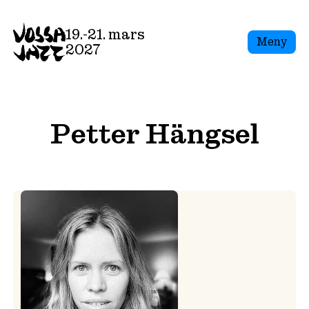
Skip
to
19.-21. mars
Meny
content
2027
Petter Hängsel