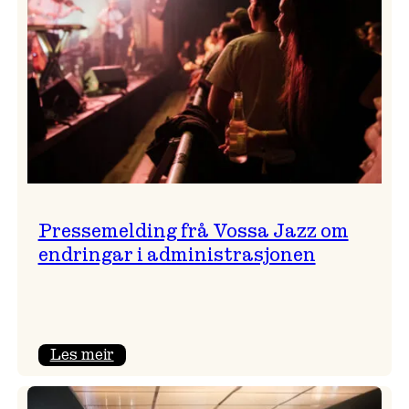
Pressemelding frå Vossa Jazz om
endringar i administrasjonen
:
Les meir
Pressemelding
frå