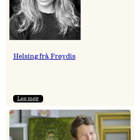
Helsing frå Frøydis
:
Les meir
Helsing
frå
Frøydis