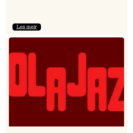
:
Les meir
Kulturkonferansen
2026