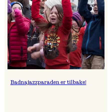
–
Ingunn van Etten
Badnajazzparaden er tilbake!