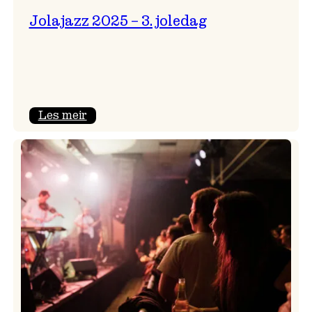
Jolajazz 2025 – 3. joledag
:
Les meir
Jolajazz
2025
–
3.
joledag