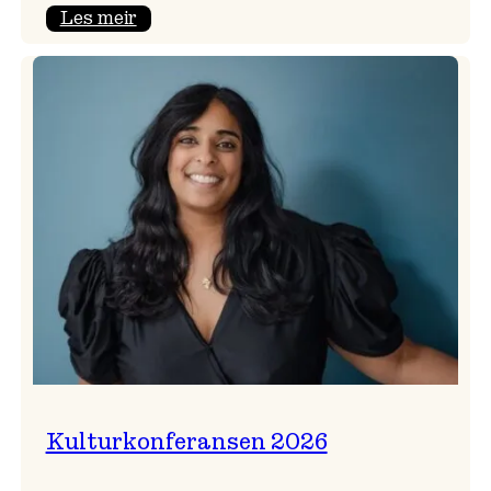
:
Les meir
Badnajazzparaden
er
tilbake!
Kulturkonferansen 2026