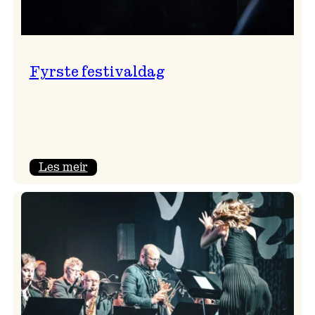
Fyrste festivaldag
:
Les meir
Fyrste
festivaldag