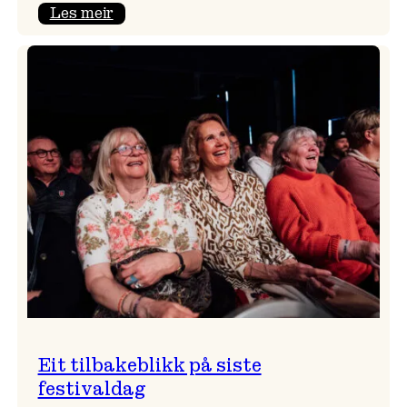
:
Les meir
Takk
for
i
år!
Eit tilbakeblikk på siste
festivaldag