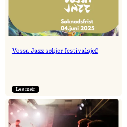
Vossa Jazz søkjer festivalsjef!
:
Les meir
Vossa
Jazz
søkjer
festivalsjef!