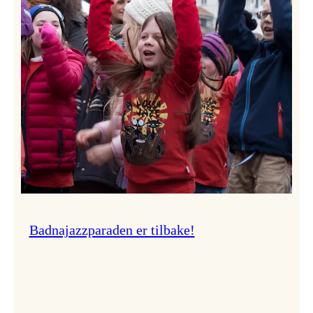
–
Ingunn van Etten
Badnajazzparaden er tilbake!