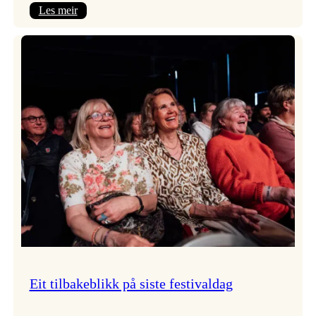
:
Les meir
Takk
for
i
år!
Eit tilbakeblikk på siste festivaldag