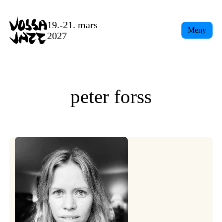
Skip
to
19.-21. mars
Meny
content
2027
peter forss