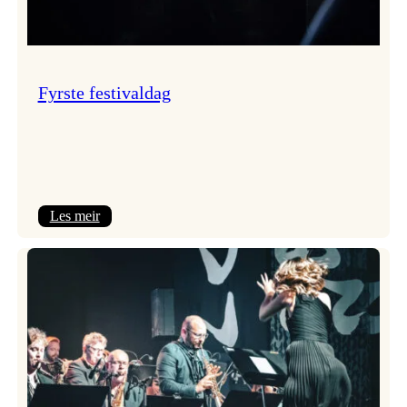
Fyrste festivaldag
:
Les meir
Fyrste
festivaldag