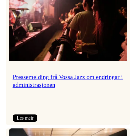
Pressemelding frå Vossa Jazz om endringar i
administrasjonen
:
Les meir
Pressemelding
frå