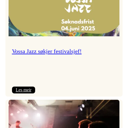
Vossa Jazz søkjer festivalsjef!
:
Les meir
Vossa
Jazz
søkjer
festivalsjef!