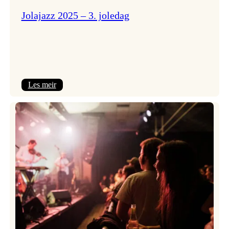
Jolajazz 2025 – 3. joledag
:
Les meir
Jolajazz
2025
–
3.
joledag