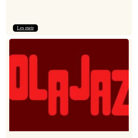
:
Les meir
Kulturkonferansen
2026