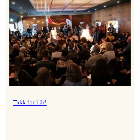
Vossa
Jazz
om
endringar
i
administrasjonen
Takk for i år!