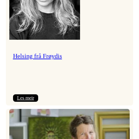
Helsing frå Frøydis
:
Les meir
Helsing
frå
Frøydis