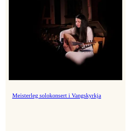
Thomas
Dybdahl
styrte
Vossa
Jazz
i
hamn
Meisterleg solokonsert i Vangskyrkja