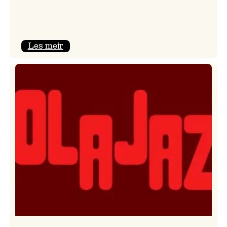
:
Les meir
Kulturkonferansen
2026