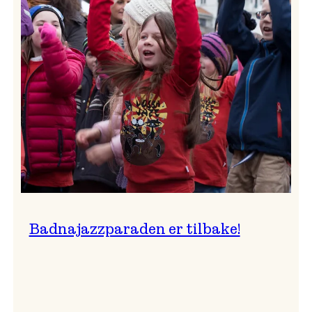
–
Ingunn van Etten
Badnajazzparaden er tilbake!