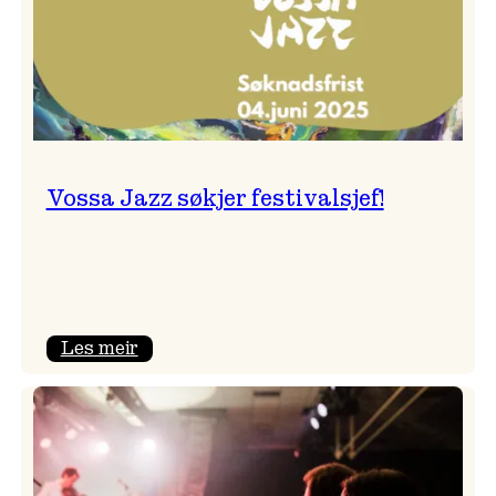
Vossa Jazz søkjer festivalsjef!
:
Les meir
Vossa
Jazz
søkjer
festivalsjef!