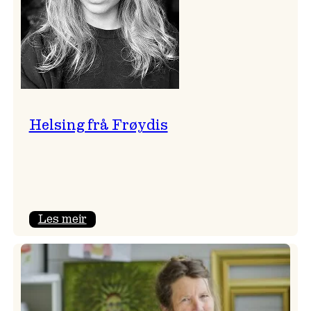
Helsing frå Frøydis
:
Les meir
Helsing
frå
Frøydis