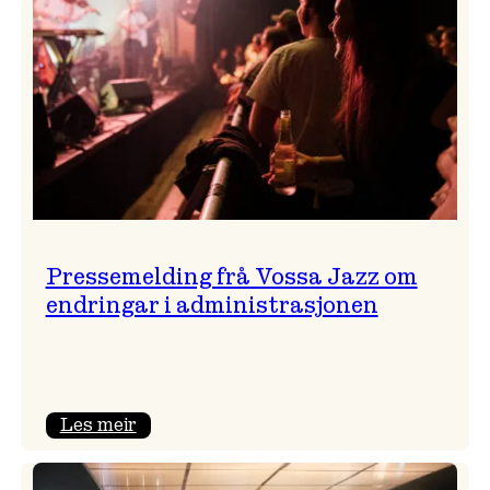
Pressemelding frå Vossa Jazz om
endringar i administrasjonen
:
Les meir
Pressemelding
frå