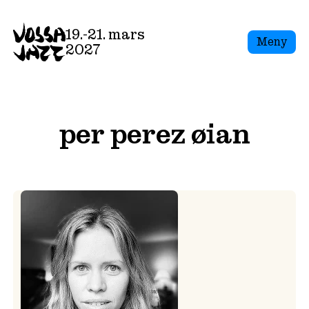
Skip
to
19.-21. mars
Meny
content
2027
per perez øian