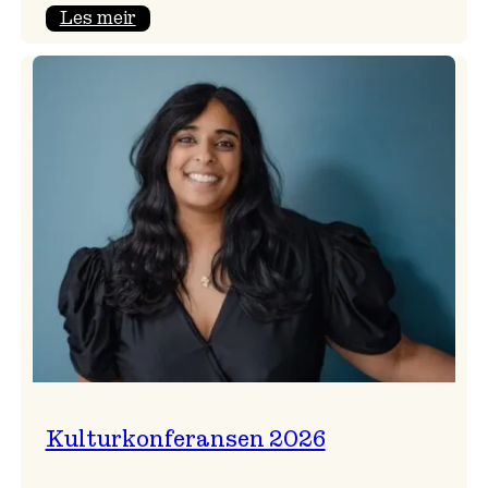
:
Les meir
Badnajazzparaden
er
tilbake!
Kulturkonferansen 2026