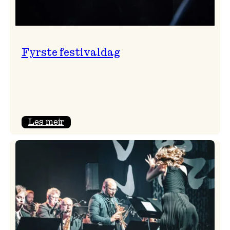
Fyrste festivaldag
:
Les meir
Fyrste
festivaldag