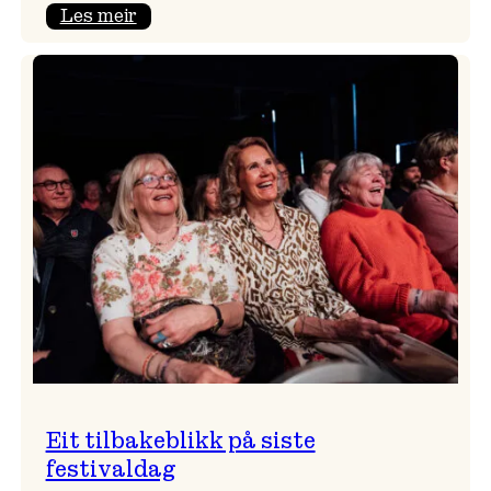
:
Les meir
Takk
for
i
år!
Eit tilbakeblikk på siste
festivaldag