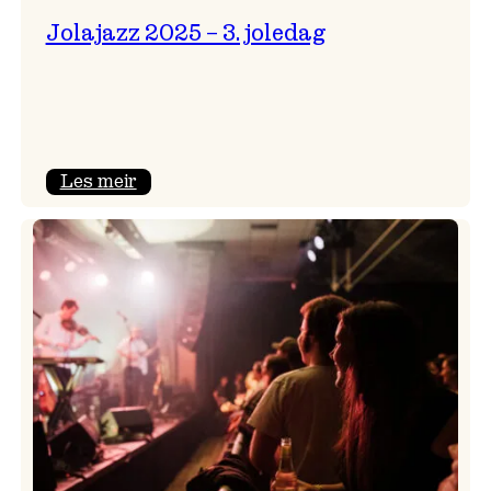
Jolajazz 2025 – 3. joledag
:
Les meir
Jolajazz
2025
–
3.
joledag