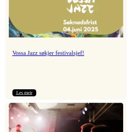
Vossa Jazz søkjer festivalsjef!
:
Les meir
Vossa
Jazz
søkjer
festivalsjef!