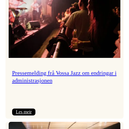
Pressemelding frå Vossa Jazz om endringar i
administrasjonen
:
Les meir
Pressemelding
frå