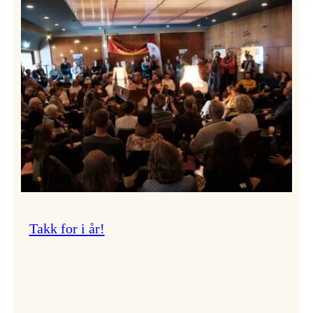
Vossa
Jazz
om
endringar
i
administrasjonen
Takk for i år!