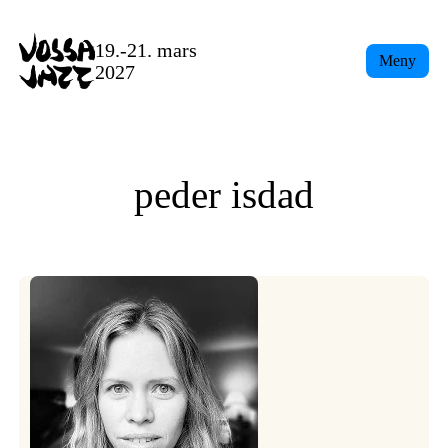
Skip
to
19.-21. mars
Meny
content
2027
peder isdad