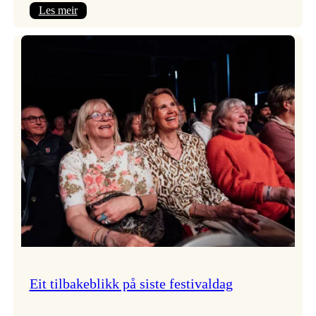
:
Les meir
Takk
for
i
år!
Eit tilbakeblikk på siste festivaldag