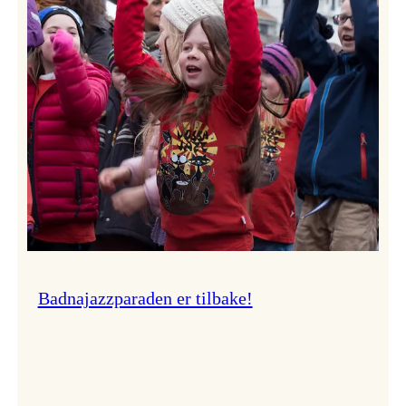
–
Ingunn van Etten
Badnajazzparaden er tilbake!