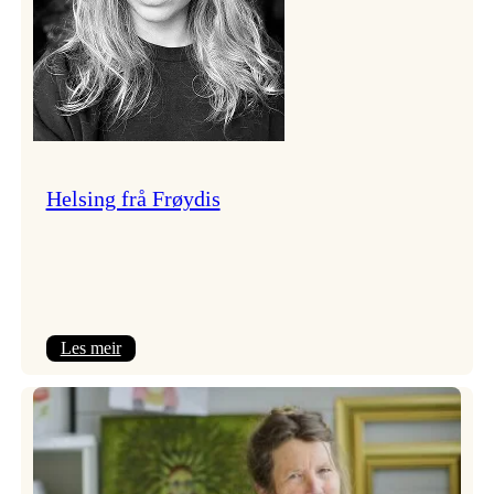
Helsing frå Frøydis
:
Les meir
Helsing
frå
Frøydis