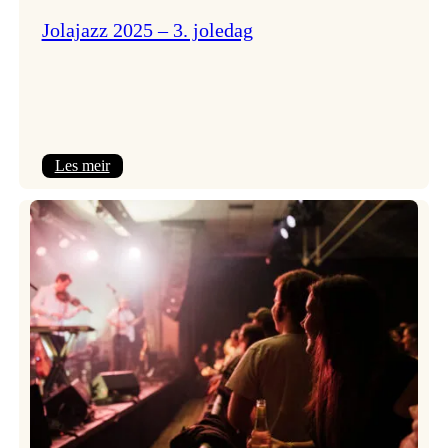
Jolajazz 2025 – 3. joledag
:
Les meir
Jolajazz
2025
–
3.
joledag