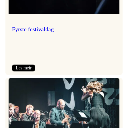
Fyrste festivaldag
:
Les meir
Fyrste
festivaldag