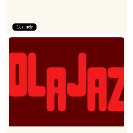
:
Les meir
Kulturkonferansen
2026