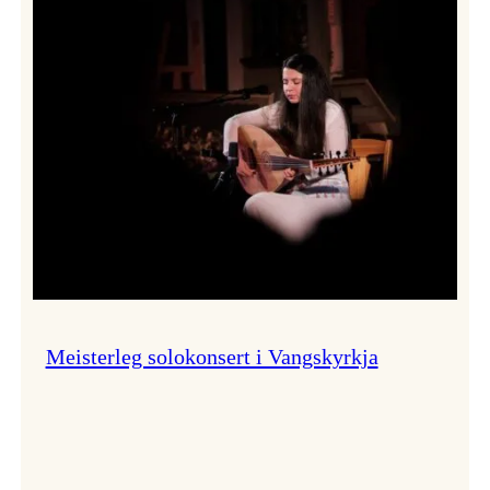
Thomas
Dybdahl
styrte
Vossa
Jazz
i
hamn
Meisterleg solokonsert i Vangskyrkja