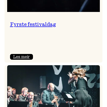
Fyrste festivaldag
:
Les meir
Fyrste
festivaldag