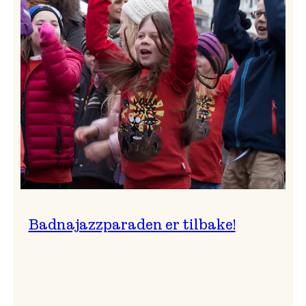
–
Ingunn van Etten
Badnajazzparaden er tilbake!