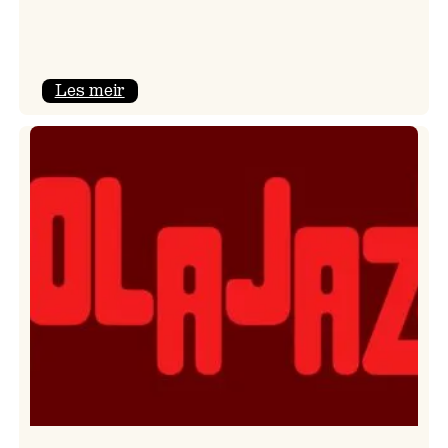
:
Les meir
Kulturkonferansen
2026