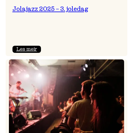
Jolajazz 2025 – 3. joledag
:
Les meir
Jolajazz
2025
–
3.
joledag