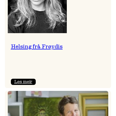
Helsing frå Frøydis
:
Les meir
Helsing
frå
Frøydis