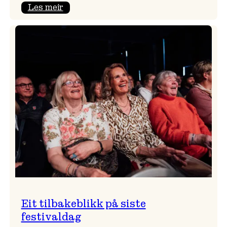
:
Les meir
Takk
for
i
år!
Eit tilbakeblikk på siste
festivaldag