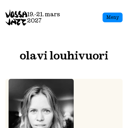
Skip
to
19.-21. mars
Meny
content
2027
olavi louhivuori