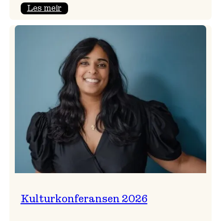
:
Les meir
Badnajazzparaden
er
tilbake!
Kulturkonferansen 2026