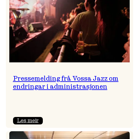
Pressemelding frå Vossa Jazz om
endringar i administrasjonen
:
Les meir
Pressemelding
frå