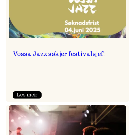
Vossa Jazz søkjer festivalsjef!
:
Les meir
Vossa
Jazz
søkjer
festivalsjef!