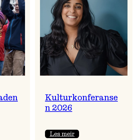
aden
Kulturkonferanse
n 2026
:
Les meir