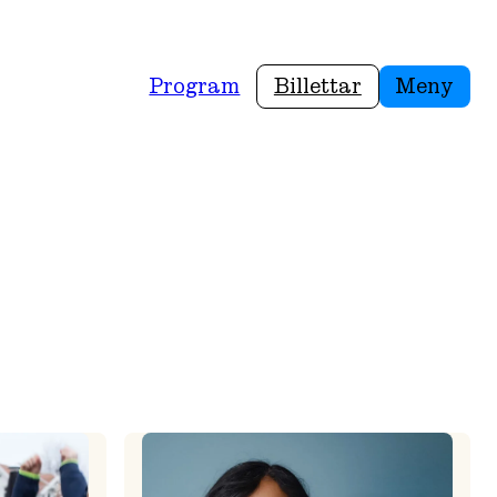
Program
Billettar
Meny