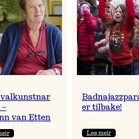
ivalkunstnar
Badnajazzpar
 –
er tilbake!
nn van Etten
:
:
Les meir
meir