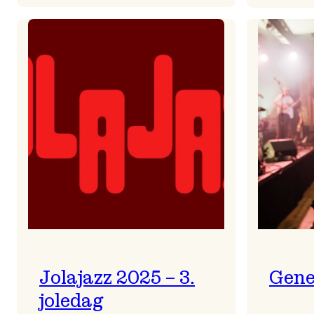
Helsing
frå
Frøydis
Jolajazz 2025 – 3.
Gene
joledag