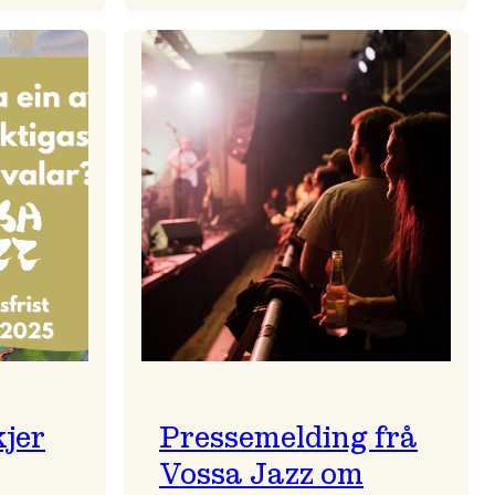
zparaden
Kulturkonferansen
2026
kjer
Pressemelding frå
Vossa Jazz om