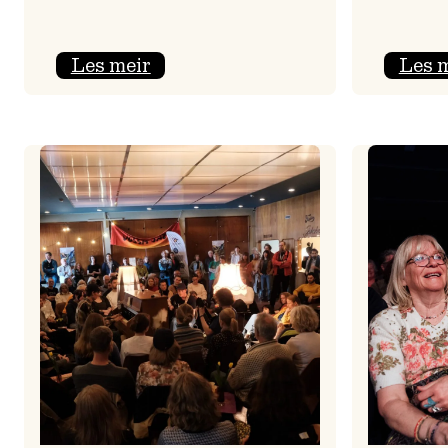
:
Les meir
Les 
Jolajazz
2025
–
3.
joledag