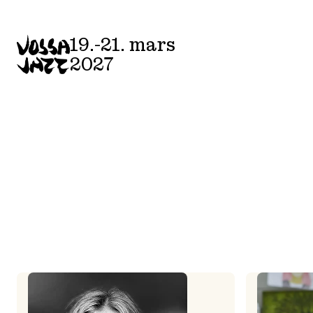
Skip
to
19.-21. mars
content
2027