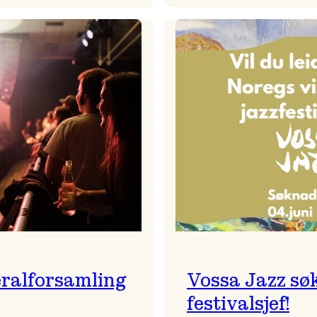
Badnajaz
Festivalkunstnar
er
2026
tilbake!
–
Ingunn van Etten
ralforsamling
Vossa Jazz sø
festivalsjef!