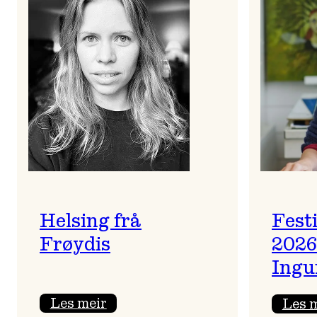
Helsing frå
Fest
Frøydis
2026
Ingu
:
Les meir
Les 