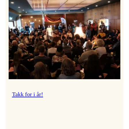
Vossa
Jazz
om
endringar
i
administrasjonen
Takk for i år!