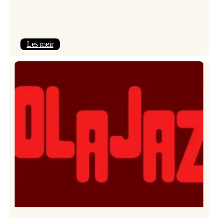
:
Les meir
Kulturkonferansen
2026