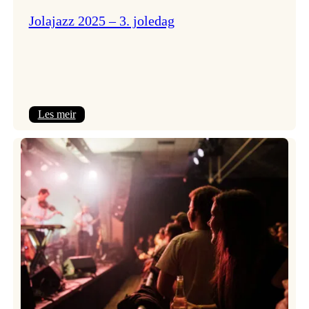
Jolajazz 2025 – 3. joledag
:
Les meir
Jolajazz
2025
–
3.
joledag