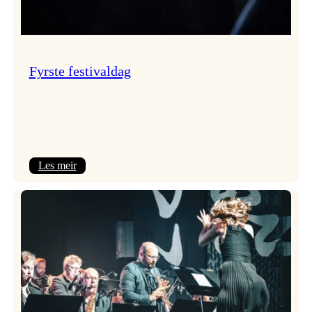
Fyrste festivaldag
:
Les meir
Fyrste
festivaldag