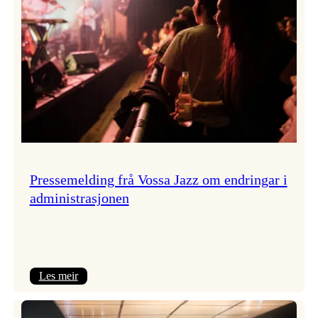
Pressemelding frå Vossa Jazz om endringar i
administrasjonen
:
Les meir
Pressemelding
frå