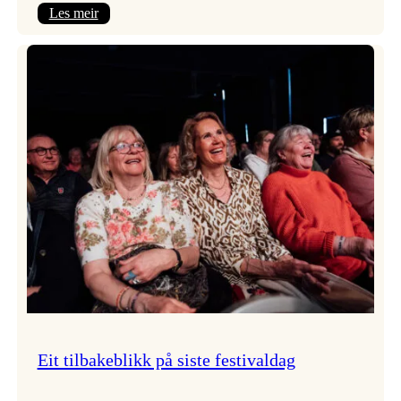
:
Les meir
Takk
for
i
år!
Eit tilbakeblikk på siste festivaldag