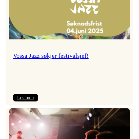
Vossa Jazz søkjer festivalsjef!
:
Les meir
Vossa
Jazz
søkjer
festivalsjef!