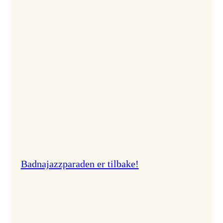
–
Ingunn van Etten
Badnajazzparaden er tilbake!