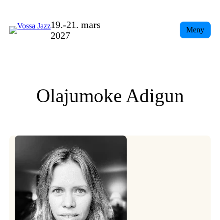
Skip
to
19.-21. mars
Meny
content
2027
Olajumoke Adigun