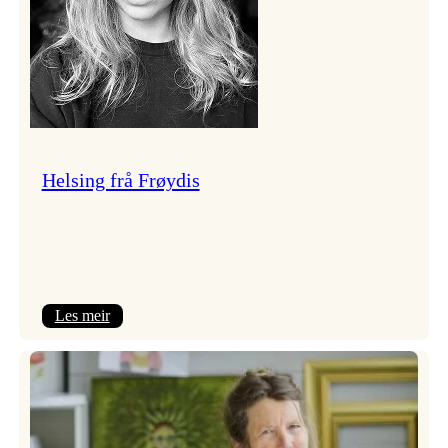
Helsing frå Frøydis
:
Les meir
Helsing
frå
Frøydis