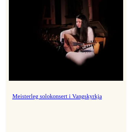
Thomas
Dybdahl
styrte
Vossa
Jazz
i
hamn
Meisterleg solokonsert i Vangskyrkja