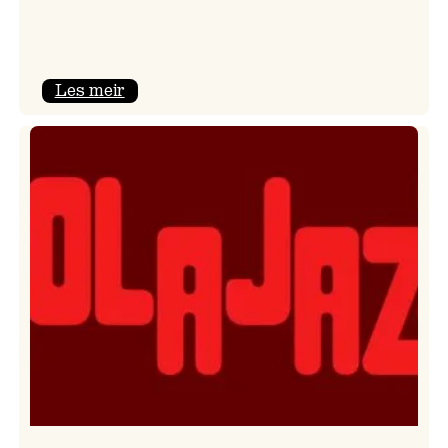
:
Les meir
Kulturkonferansen
2026