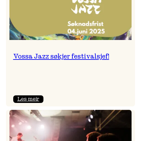
Vossa Jazz søkjer festivalsjef!
:
Les meir
Vossa
Jazz
søkjer
festivalsjef!