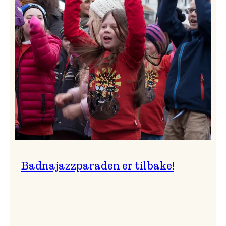
–
Ingunn van Etten
Badnajazzparaden er tilbake!