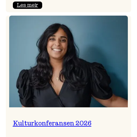
:
Les meir
Badnajazzparaden
er
tilbake!
Kulturkonferansen 2026