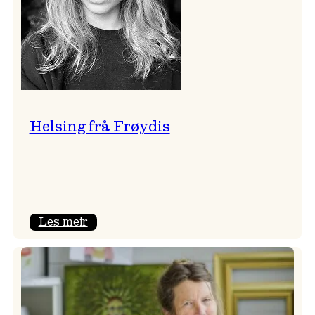
Helsing frå Frøydis
:
Les meir
Helsing
frå
Frøydis