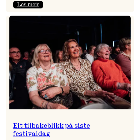
:
Les meir
Takk
for
i
år!
Eit tilbakeblikk på siste
festivaldag