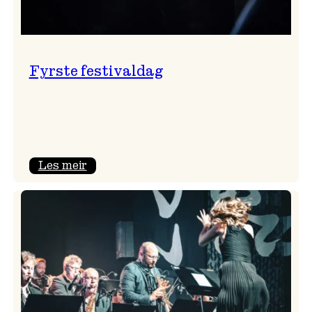
Fyrste festivaldag
:
Les meir
Fyrste
festivaldag