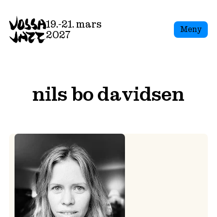
Skip
to
19.-21. mars
Meny
content
2027
nils bo davidsen