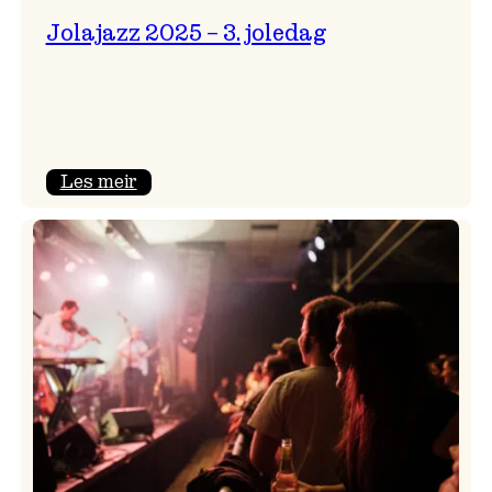
Jolajazz 2025 – 3. joledag
:
Les meir
Jolajazz
2025
–
3.
joledag