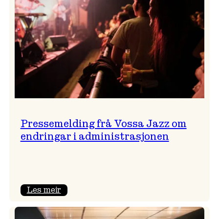
Pressemelding frå Vossa Jazz om
endringar i administrasjonen
:
Les meir
Pressemelding
frå