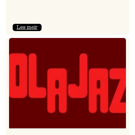
:
Les meir
Kulturkonferansen
2026