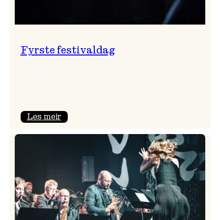
Fyrste festivaldag
:
Les meir
Fyrste
festivaldag