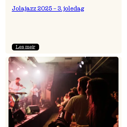
Jolajazz 2025 – 3. joledag
:
Les meir
Jolajazz
2025
–
3.
joledag