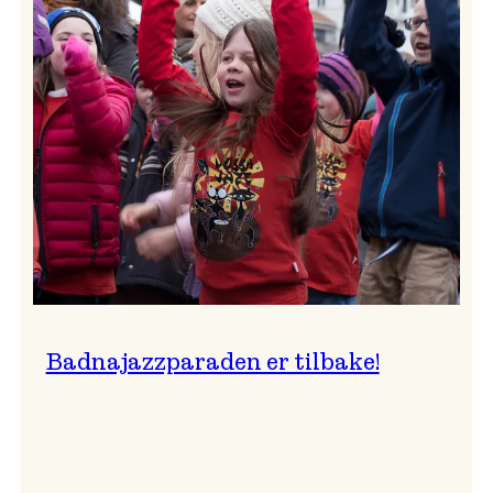
–
Ingunn van Etten
Badnajazzparaden er tilbake!