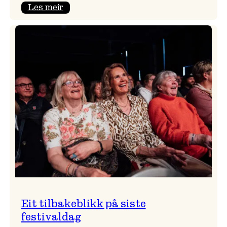
:
Les meir
Takk
for
i
år!
Eit tilbakeblikk på siste
festivaldag