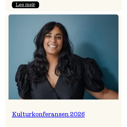
:
Les meir
Badnajazzparaden
er
tilbake!
Kulturkonferansen 2026