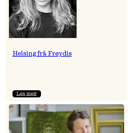
Helsing frå Frøydis
:
Les meir
Helsing
frå
Frøydis