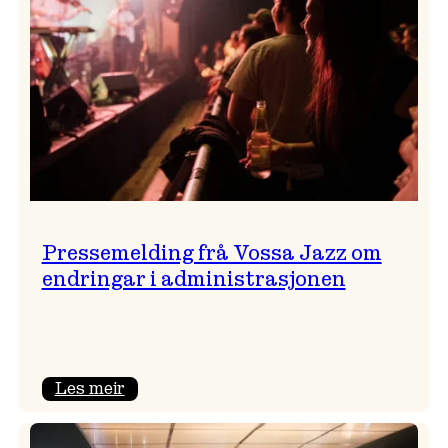
Pressemelding frå Vossa Jazz om
endringar i administrasjonen
:
Les meir
Pressemelding
frå