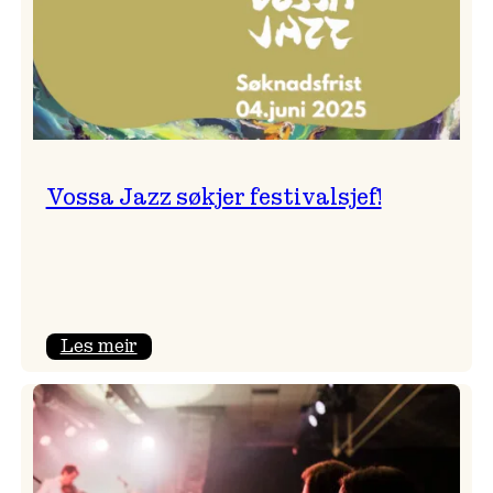
Vossa Jazz søkjer festivalsjef!
:
Les meir
Vossa
Jazz
søkjer
festivalsjef!