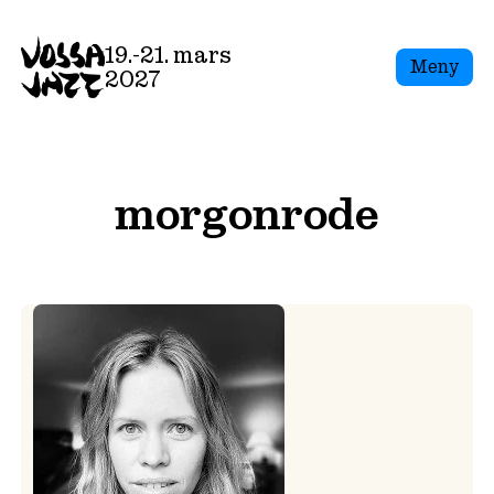
Skip
to
19.-21. mars
Meny
content
2027
morgonrode