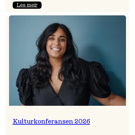
:
Les meir
Badnajazzparaden
er
tilbake!
Kulturkonferansen 2026