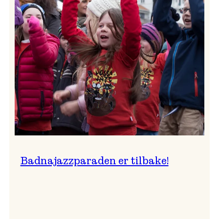
–
Ingunn van Etten
Badnajazzparaden er tilbake!