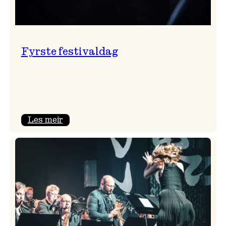
Fyrste festivaldag
:
Les meir
Fyrste
festivaldag