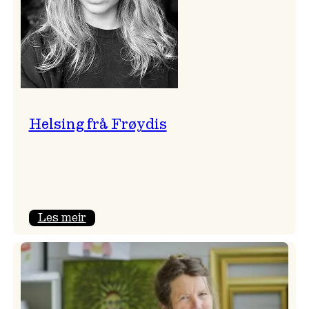
Helsing frå Frøydis
:
Les meir
Helsing
frå
Frøydis