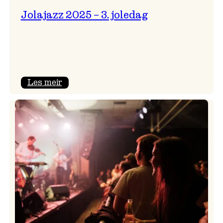
Jolajazz 2025 – 3. joledag
:
Les meir
Jolajazz
2025
–
3.
joledag