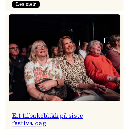
:
Les meir
Takk
for
i
år!
Eit tilbakeblikk på siste
festivaldag