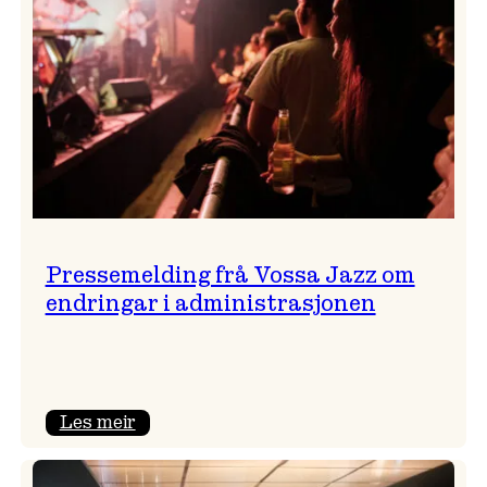
Pressemelding frå Vossa Jazz om
endringar i administrasjonen
:
Les meir
Pressemelding
frå