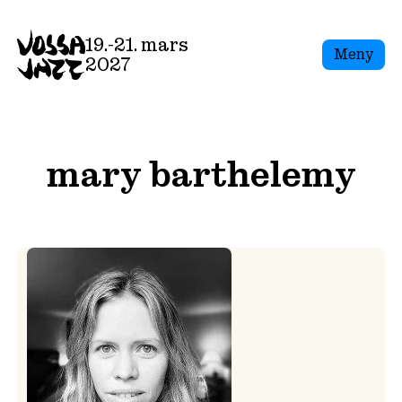
Skip
to
19.-21. mars
Meny
content
2027
mary barthelemy