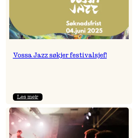
Vossa Jazz søkjer festivalsjef!
:
Les meir
Vossa
Jazz
søkjer
festivalsjef!