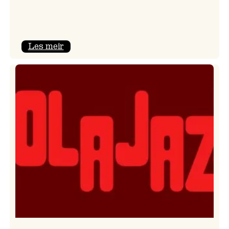
:
Les meir
Kulturkonferansen
2026