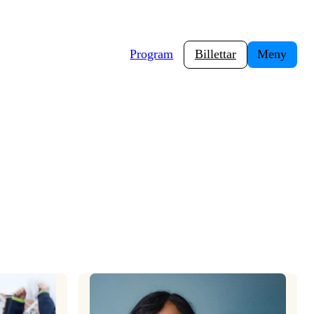
Program
Billettar
Meny