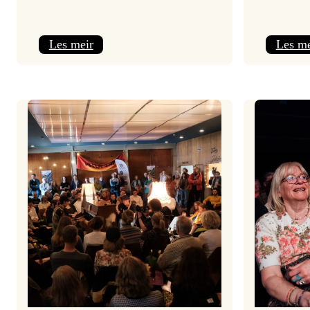
:
Les meir
Les me
Jolajazz
2025
–
3.
joledag