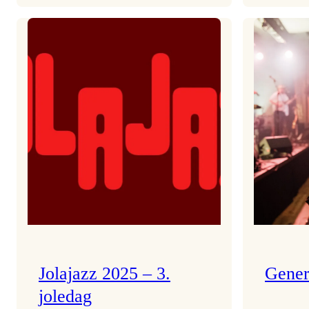
Helsing
frå
Frøydis
Jolajazz 2025 – 3.
Gener
joledag