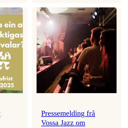
aden
Kulturkonferansen
2026
r
Pressemelding frå
Vossa Jazz om