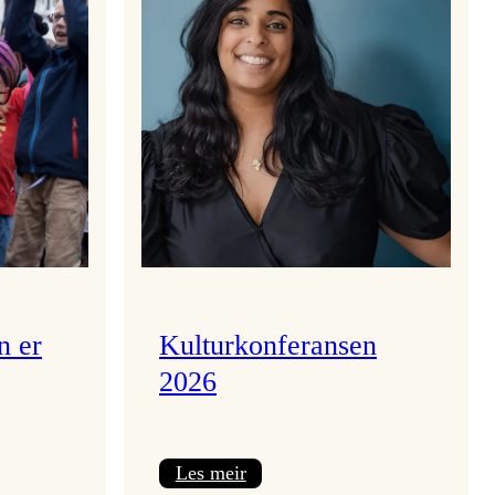
n er
Kulturkonferansen
2026
:
Les meir