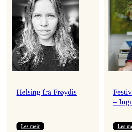
Helsing frå Frøydis
Festi
– Ing
:
Les meir
Les me