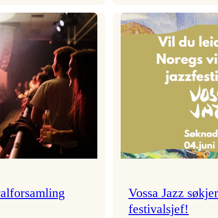
Festivalkunstnar
Badnajazzpar
2026
er
–
tilbake!
Ingunn van Etten
alforsamling
Vossa Jazz søkje
festivalsjef!