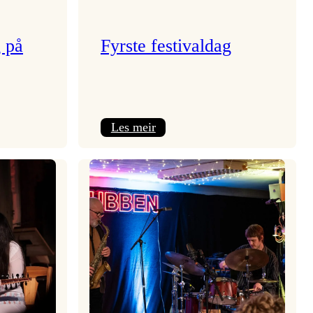
g på
Fyrste festivaldag
:
Les meir
Fyrste
festivaldag