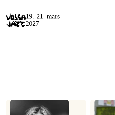
Skip
to
19.-21. mars
content
2027