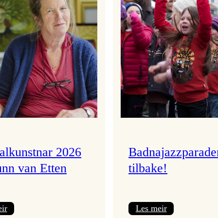
valkunstnar 2026
Badnajazzparade
unn van Etten
tilbake!
:
:
ir
Les meir