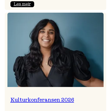
:
Les meir
Badnajazzparaden
er
tilbake!
Kulturkonferansen 2026