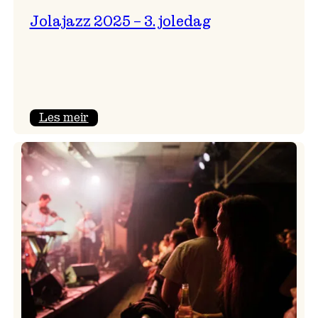
Jolajazz 2025 – 3. joledag
:
Les meir
Jolajazz
2025
–
3.
joledag