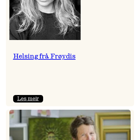
Helsing frå Frøydis
:
Les meir
Helsing
frå
Frøydis