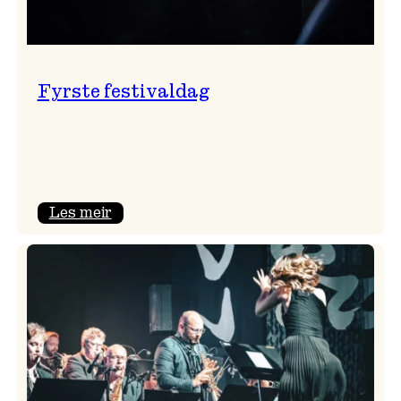
Fyrste festivaldag
:
Les meir
Fyrste
festivaldag