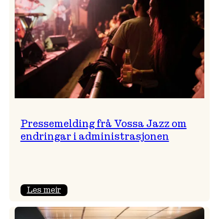
Pressemelding frå Vossa Jazz om
endringar i administrasjonen
:
Les meir
Pressemelding
frå