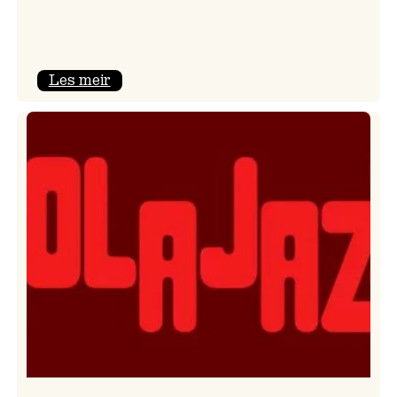
:
Les meir
Kulturkonferansen
2026