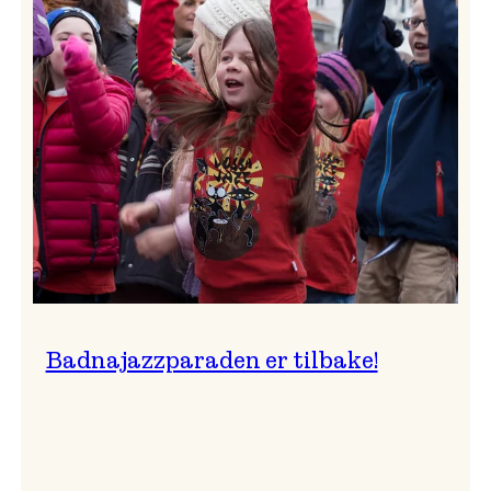
–
Ingunn van Etten
Badnajazzparaden er tilbake!