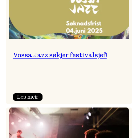
Vossa Jazz søkjer festivalsjef!
:
Les meir
Vossa
Jazz
søkjer
festivalsjef!