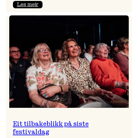
:
Les meir
Takk
for
i
år!
Eit tilbakeblikk på siste
festivaldag