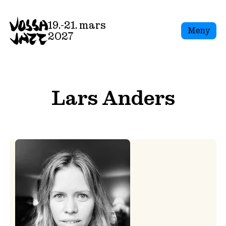
Skip
to
19.-21. mars
Meny
content
2027
Lars Anders