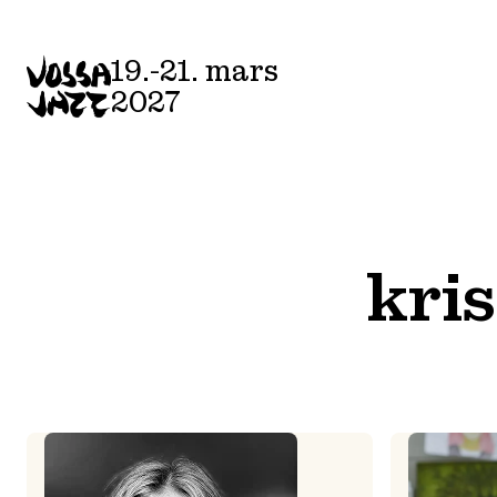
Skip
to
19.-21. mars
content
2027
kris