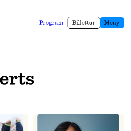
Program
Billettar
Meny
berts