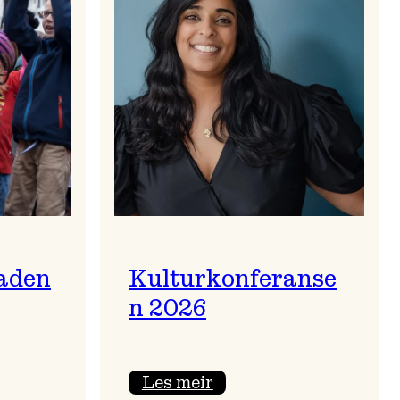
aden
Kulturkonferanse
n 2026
:
Les meir