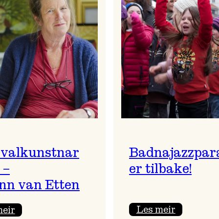
ivalkunstnar
Badnajazzpar
 –
er tilbake!
nn van Etten
:
:
Les meir
meir