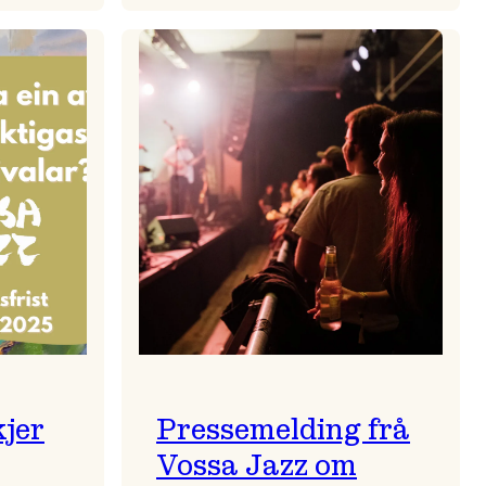
zparaden
Kulturkonferansen
2026
kjer
Pressemelding frå
Vossa Jazz om