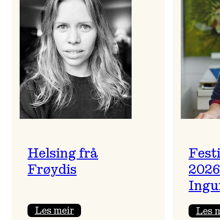
Helsing frå
Fest
Frøydis
2026
Ingu
:
Les meir
Les 