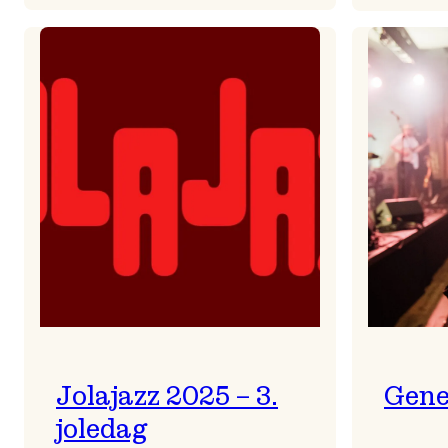
Helsing
frå
Frøydis
Jolajazz 2025 – 3.
Gene
joledag