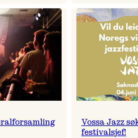
Badnajaz
Festivalkunstnar
er
2026
tilbake!
–
Ingunn van Etten
ralforsamling
Vossa Jazz sø
festivalsjef!