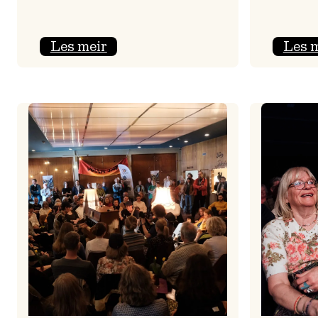
:
Les meir
Les 
Jolajazz
2025
–
3.
joledag