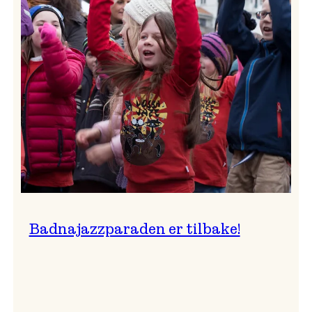
–
Ingunn van Etten
Badnajazzparaden er tilbake!