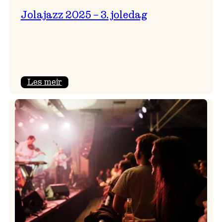
Jolajazz 2025 – 3. joledag
:
Les meir
Jolajazz
2025
–
3.
joledag