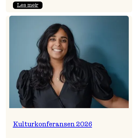
:
Les meir
Badnajazzparaden
er
tilbake!
Kulturkonferansen 2026