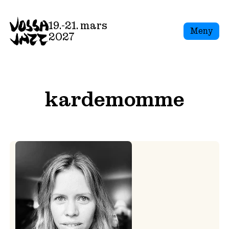
Skip
to
19.-21. mars
Meny
content
2027
kardemomme