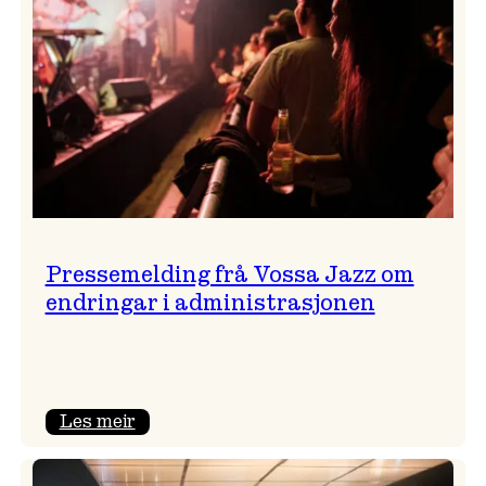
Pressemelding frå Vossa Jazz om
endringar i administrasjonen
:
Les meir
Pressemelding
frå