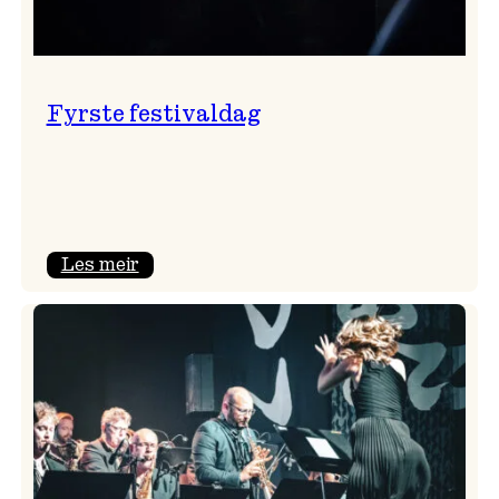
Fyrste festivaldag
:
Les meir
Fyrste
festivaldag