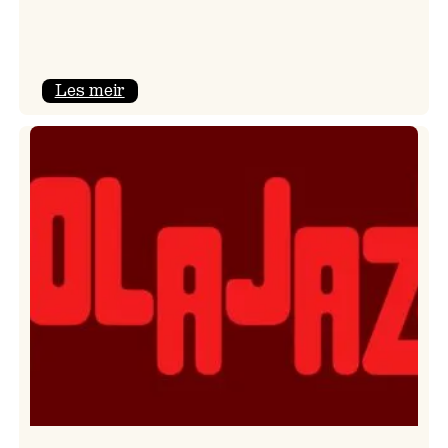
:
Les meir
Kulturkonferansen
2026