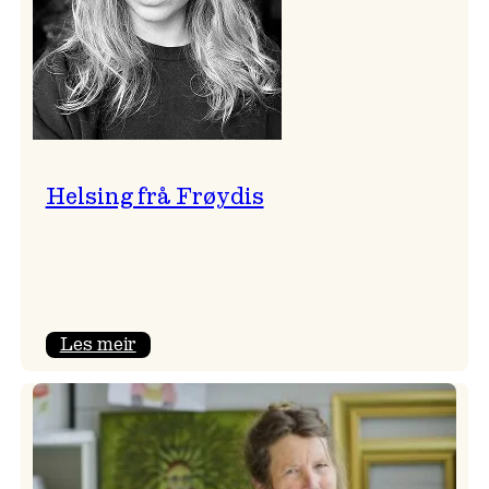
Helsing frå Frøydis
:
Les meir
Helsing
frå
Frøydis