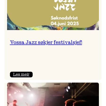
Vossa Jazz søkjer festivalsjef!
:
Les meir
Vossa
Jazz
søkjer
festivalsjef!