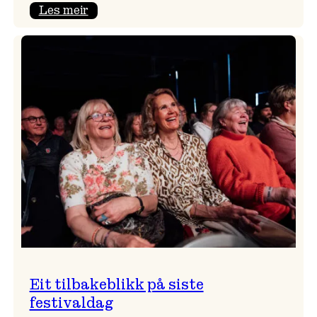
:
Les meir
Takk
for
i
år!
Eit tilbakeblikk på siste
festivaldag