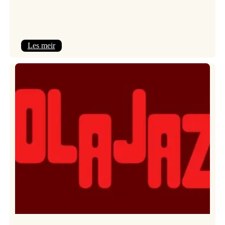
:
Les meir
Kulturkonferansen
2026