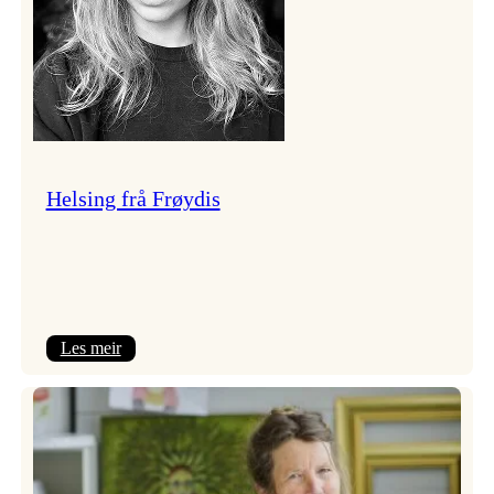
Helsing frå Frøydis
:
Les meir
Helsing
frå
Frøydis