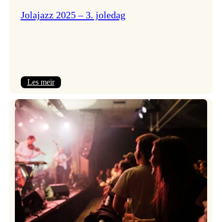
Jolajazz 2025 – 3. joledag
:
Les meir
Jolajazz
2025
–
3.
joledag