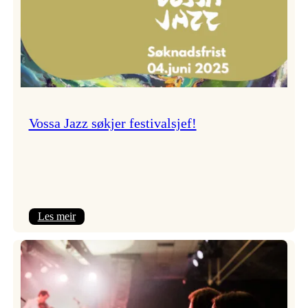
Vossa Jazz søkjer festivalsjef!
:
Les meir
Vossa
Jazz
søkjer
festivalsjef!