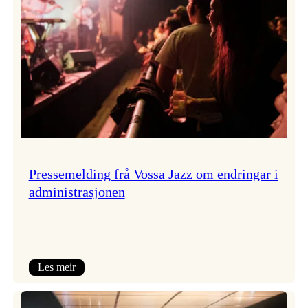
Pressemelding frå Vossa Jazz om endringar i
administrasjonen
:
Les meir
Pressemelding
frå