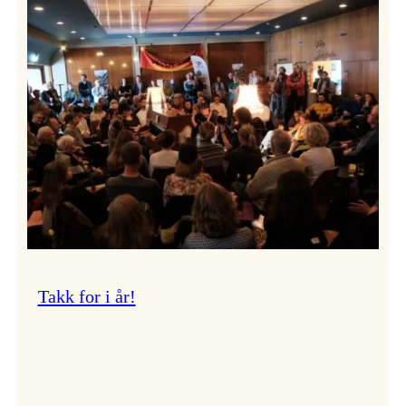
Vossa
Jazz
om
endringar
i
administrasjonen
Takk for i år!