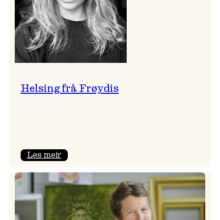
Helsing frå Frøydis
:
Les meir
Helsing
frå
Frøydis