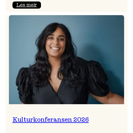
:
Les meir
Badnajazzparaden
er
tilbake!
Kulturkonferansen 2026