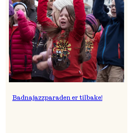
–
Ingunn van Etten
Badnajazzparaden er tilbake!