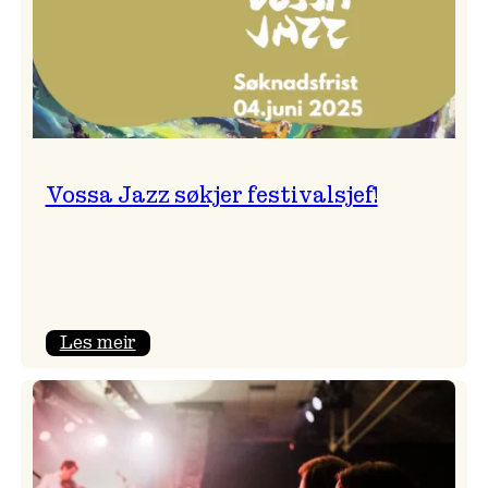
Vossa Jazz søkjer festivalsjef!
:
Les meir
Vossa
Jazz
søkjer
festivalsjef!