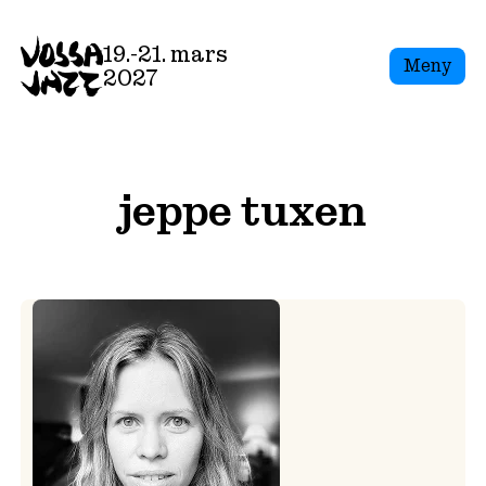
Skip
to
19.-21. mars
Meny
content
2027
jeppe tuxen