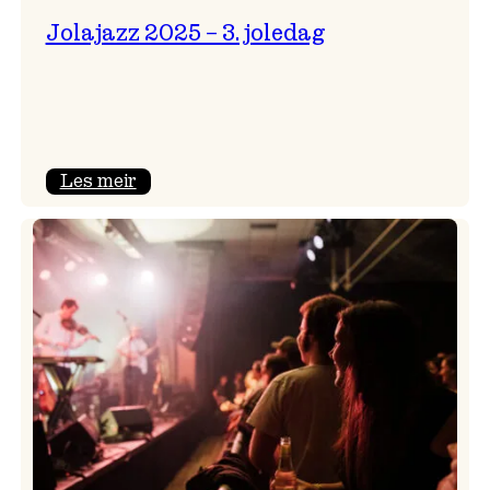
Jolajazz 2025 – 3. joledag
:
Les meir
Jolajazz
2025
–
3.
joledag