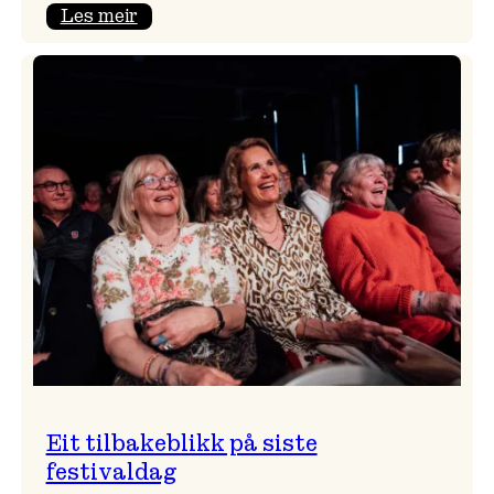
:
Les meir
Takk
for
i
år!
Eit tilbakeblikk på siste
festivaldag