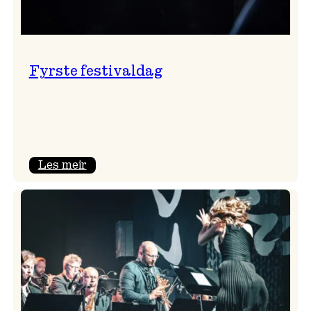
Fyrste festivaldag
:
Les meir
Fyrste
festivaldag