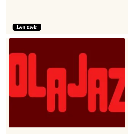
:
Les meir
Kulturkonferansen
2026