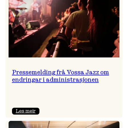
Pressemelding frå Vossa Jazz om
endringar i administrasjonen
:
Les meir
Pressemelding
frå