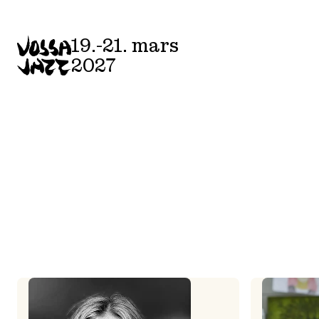
Skip
to
19.-21. mars
content
2027