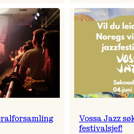
Badnajaz
Festivalkunstnar
er
2026
tilbake!
–
Ingunn van Etten
ralforsamling
Vossa Jazz sø
festivalsjef!