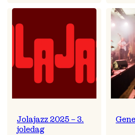
Helsing
frå
Frøydis
Jolajazz 2025 – 3.
Gene
joledag