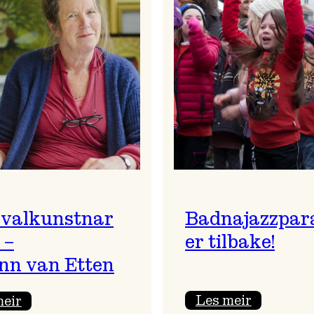
ivalkunstnar
Badnajazzpar
 –
er tilbake!
nn van Etten
:
:
Les meir
meir