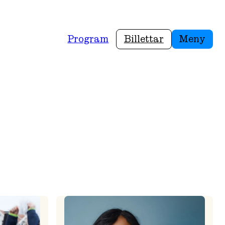
Program
Billettar
Meny