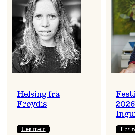
Helsing frå
Fest
Frøydis
2026
Ingu
:
Les meir
Les 