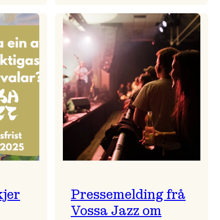
zparaden
Kulturkonferansen
2026
kjer
Pressemelding frå
Vossa Jazz om