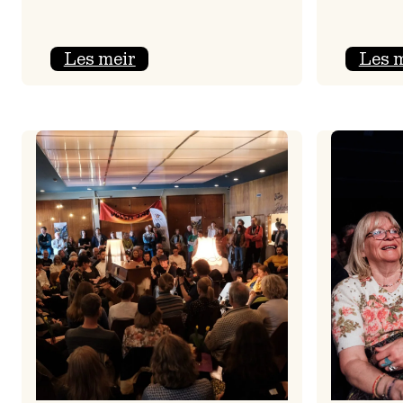
:
Les meir
Les 
Jolajazz
2025
–
3.
joledag