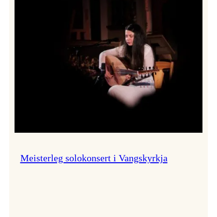
Thomas
Dybdahl
styrte
Vossa
Jazz
i
hamn
Meisterleg solokonsert i Vangskyrkja