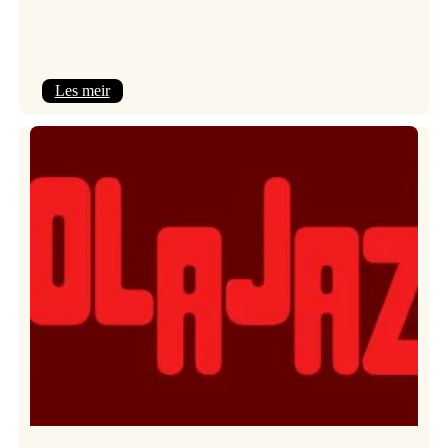
:
Les meir
Kulturkonferansen
2026