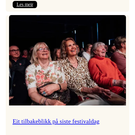
:
Les meir
Takk
for
i
år!
Eit tilbakeblikk på siste festivaldag