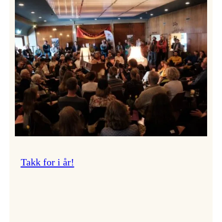
Vossa
Jazz
om
endringar
i
administrasjonen
Takk for i år!