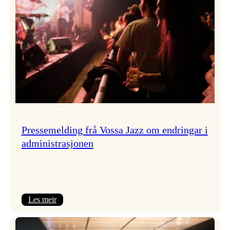
Pressemelding frå Vossa Jazz om endringar i
administrasjonen
:
Les meir
Pressemelding
frå