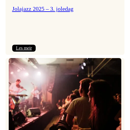
Jolajazz 2025 – 3. joledag
:
Les meir
Jolajazz
2025
–
3.
joledag