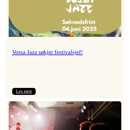
Vossa Jazz søkjer festivalsjef!
:
Les meir
Vossa
Jazz
søkjer
festivalsjef!