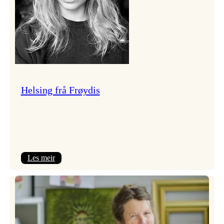
Helsing frå Frøydis
:
Les meir
Helsing
frå
Frøydis