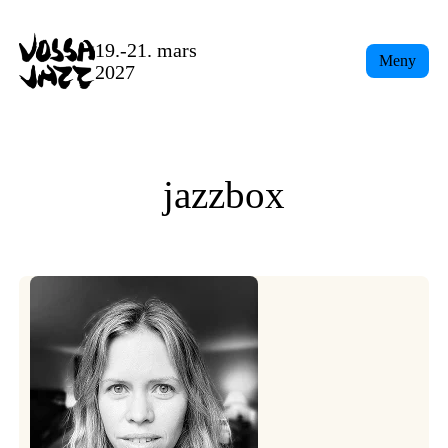
Skip
to
19.-21. mars
Meny
content
2027
jazzbox