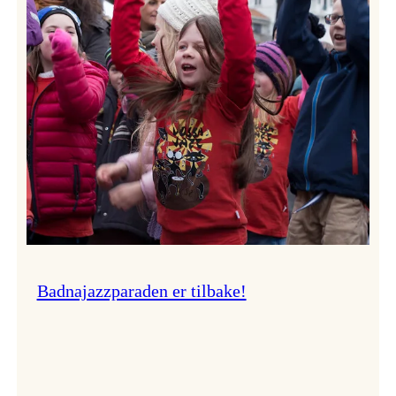
–
Ingunn van Etten
Badnajazzparaden er tilbake!