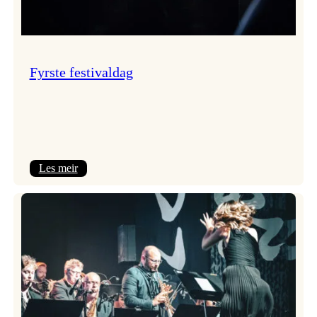
Fyrste festivaldag
:
Les meir
Fyrste
festivaldag