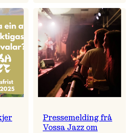
zparaden
Kulturkonferansen
2026
kjer
Pressemelding frå
Vossa Jazz om