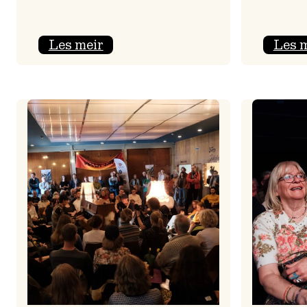
:
Les meir
Les 
Jolajazz
2025
–
3.
joledag