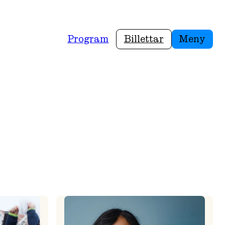
Program
Billettar
Meny