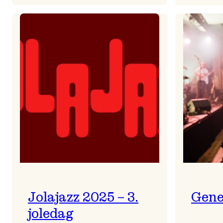
Helsing
frå
Frøydis
Jolajazz 2025 – 3.
Gene
joledag