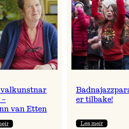
ivalkunstnar
Badnajazzpar
 –
er tilbake!
nn van Etten
:
:
Les meir
meir