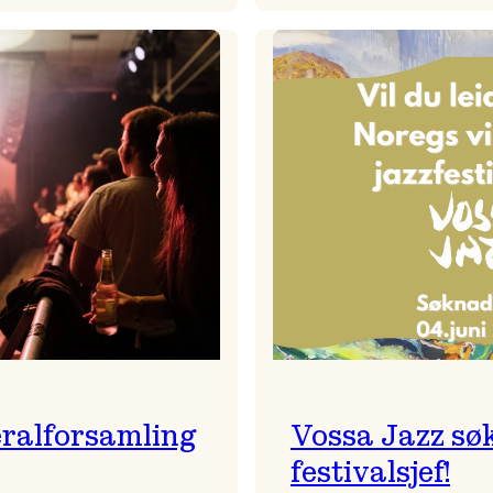
Badnajaz
Festivalkunstnar
er
2026
tilbake!
–
Ingunn van Etten
ralforsamling
Vossa Jazz sø
festivalsjef!