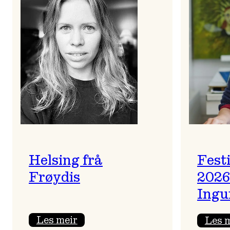
Helsing frå
Fest
Frøydis
2026
Ingu
:
Les meir
Les 