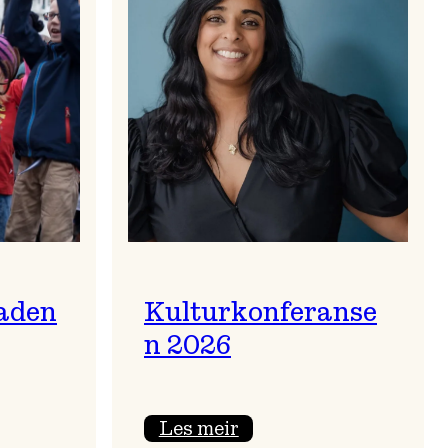
aden
Kulturkonferanse
n 2026
:
Les meir