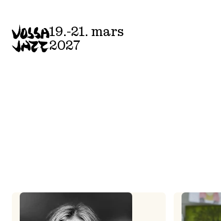
Skip
to
19.-21. mars
content
2027