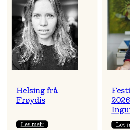
Helsing frå
Fest
Frøydis
2026
Ingu
:
Les meir
Les 