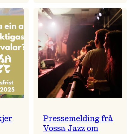
zparaden
Kulturkonferansen
2026
kjer
Pressemelding frå
Vossa Jazz om