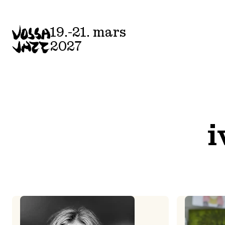
Skip
to
19.-21. mars
content
2027
i