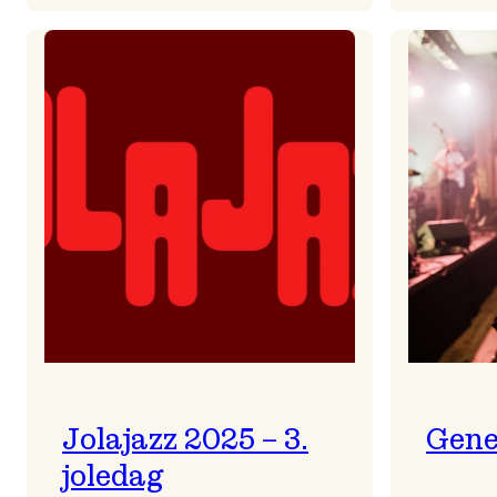
Helsing
frå
Frøydis
Jolajazz 2025 – 3.
Gene
joledag