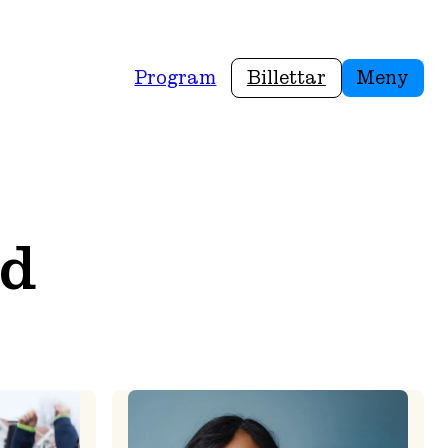
Program
Billettar
Meny
ad