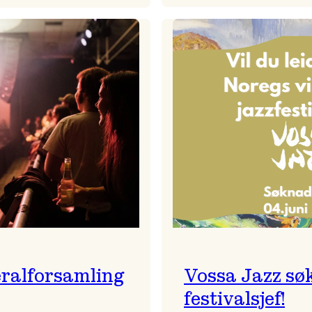
Badnajaz
Festivalkunstnar
er
2026
tilbake!
–
Ingunn van Etten
ralforsamling
Vossa Jazz sø
festivalsjef!