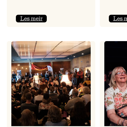
:
Les meir
Les 
Jolajazz
2025
–
3.
joledag