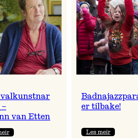
ivalkunstnar
Badnajazzpar
 –
er tilbake!
nn van Etten
:
:
Les meir
meir