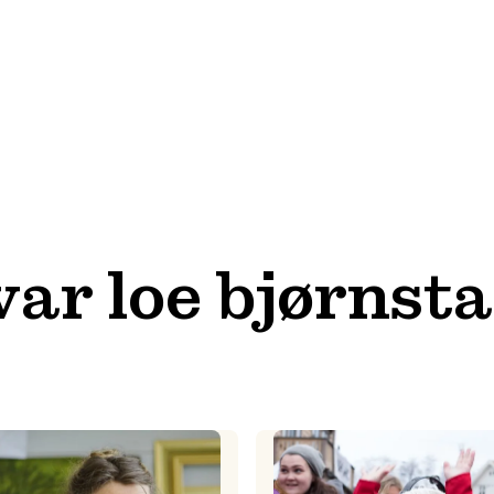
var loe bjørnst