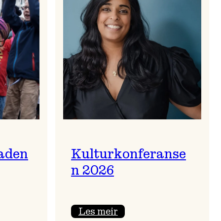
aden
Kulturkonferanse
n 2026
:
Les meir