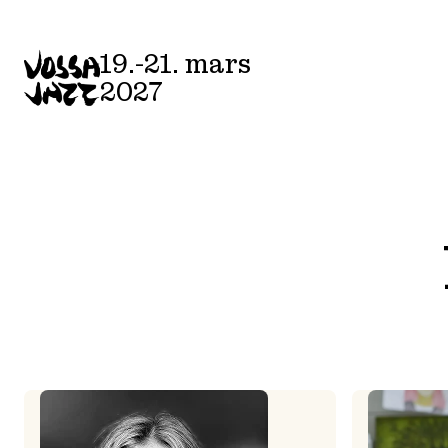
Skip
to
19.-21. mars
content
2027