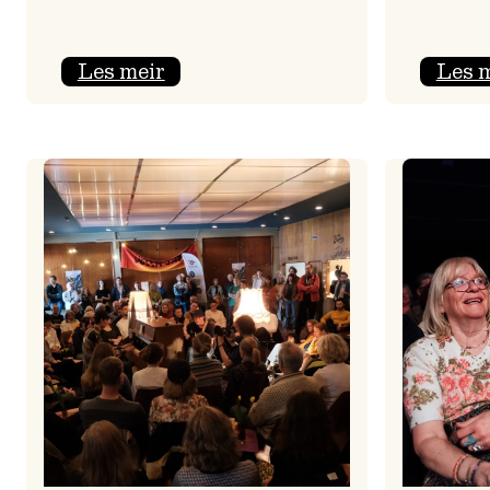
:
Les meir
Les 
Jolajazz
2025
–
3.
joledag