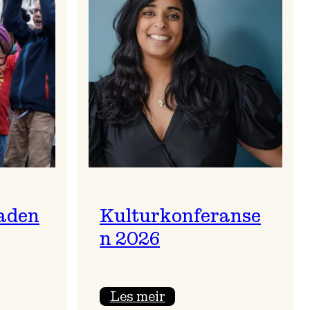
aden
Kulturkonferanse
n 2026
:
Les meir