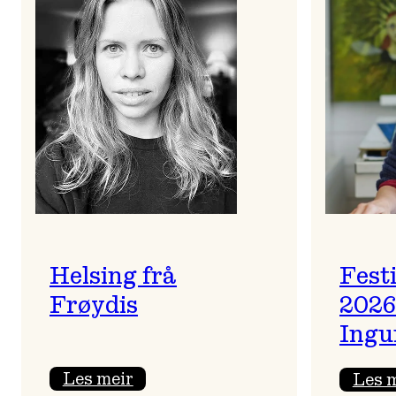
Helsing frå
Fest
Frøydis
2026
Ingu
:
Les meir
Les 