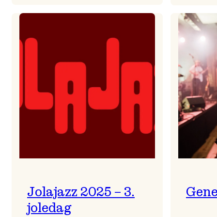
Helsing
frå
Frøydis
Jolajazz 2025 – 3.
Gene
joledag