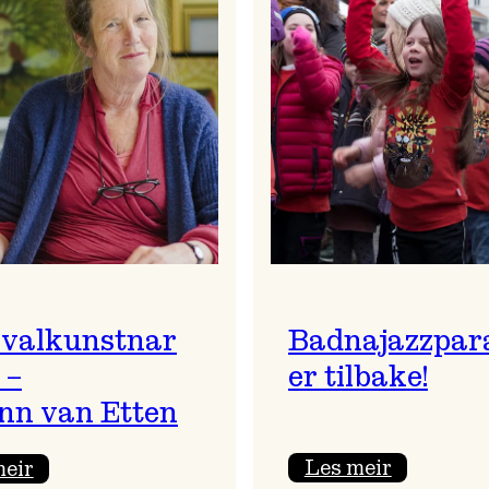
ivalkunstnar
Badnajazzpar
 –
er tilbake!
nn van Etten
:
:
Les meir
meir