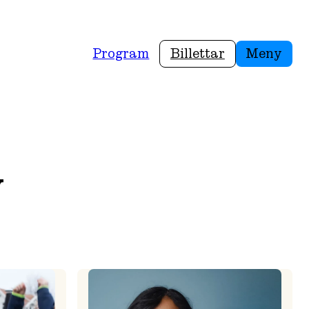
Program
Billettar
Meny
y