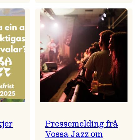
zparaden
Kulturkonferansen
2026
kjer
Pressemelding frå
Vossa Jazz om