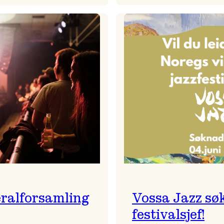
Badnajaz
Festivalkunstnar
er
2026
tilbake!
–
Ingunn van Etten
ralforsamling
Vossa Jazz sø
festivalsjef!