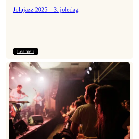
Jolajazz 2025 – 3. joledag
:
Les meir
Jolajazz
2025
–
3.
joledag