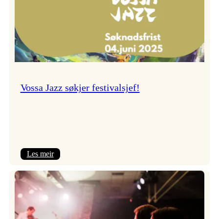
Vossa Jazz søkjer festivalsjef!
:
Les meir
Vossa
Jazz
søkjer
festivalsjef!