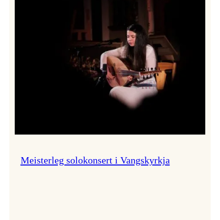
Thomas
Dybdahl
styrte
Vossa
Jazz
i
hamn
Meisterleg solokonsert i Vangskyrkja