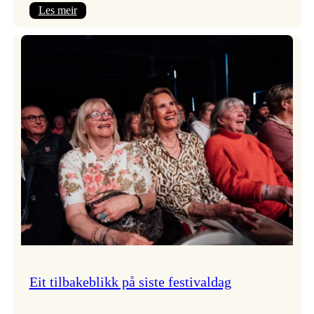
:
Les meir
Takk
for
i
år!
Eit tilbakeblikk på siste festivaldag