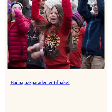
–
Ingunn van Etten
Badnajazzparaden er tilbake!