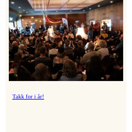
Vossa
Jazz
om
endringar
i
administrasjonen
Takk for i år!