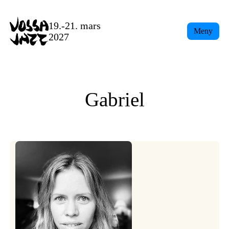
Skip
to
19.-21. mars
Meny
content
2027
Gabriel