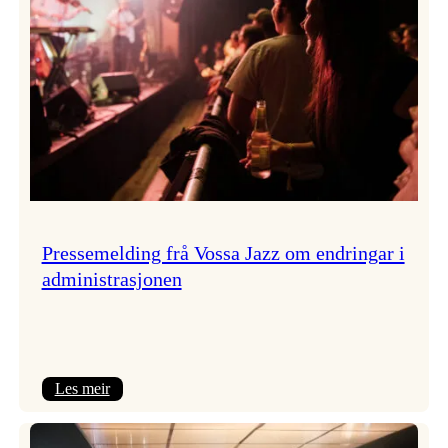
Pressemelding frå Vossa Jazz om endringar i
administrasjonen
:
Les meir
Pressemelding
frå