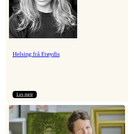
Helsing frå Frøydis
:
Les meir
Helsing
frå
Frøydis