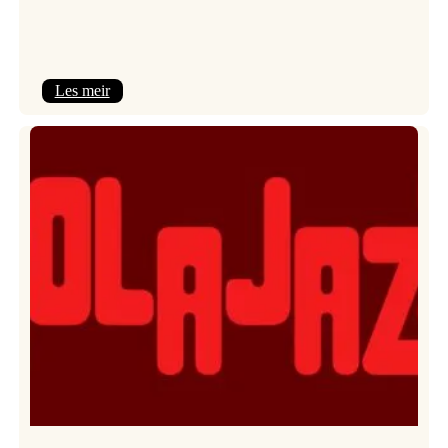
:
Les meir
Kulturkonferansen
2026