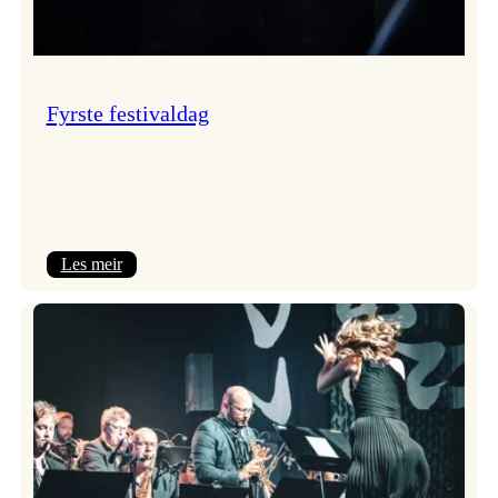
Fyrste festivaldag
:
Les meir
Fyrste
festivaldag