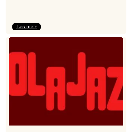
:
Les meir
Kulturkonferansen
2026