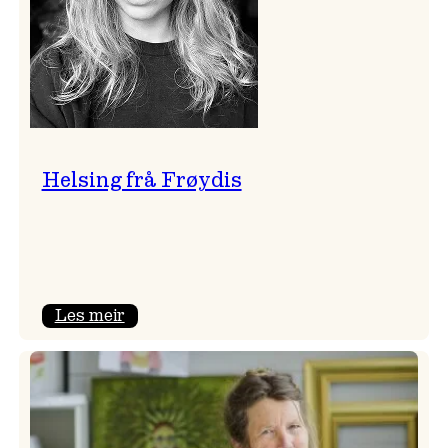
Helsing frå Frøydis
:
Les meir
Helsing
frå
Frøydis