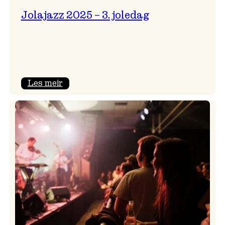
Jolajazz 2025 – 3. joledag
:
Les meir
Jolajazz
2025
–
3.
joledag