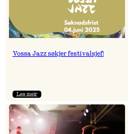
Vossa Jazz søkjer festivalsjef!
:
Les meir
Vossa
Jazz
søkjer
festivalsjef!