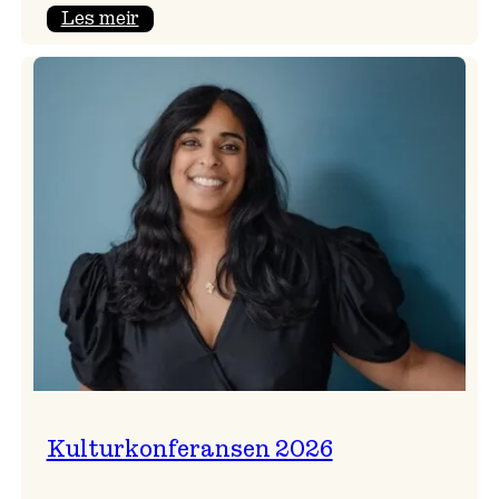
:
Les meir
Badnajazzparaden
er
tilbake!
Kulturkonferansen 2026