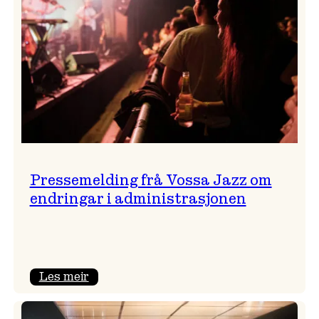
Pressemelding frå Vossa Jazz om
endringar i administrasjonen
:
Les meir
Pressemelding
frå