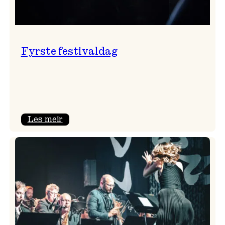
Fyrste festivaldag
:
Les meir
Fyrste
festivaldag