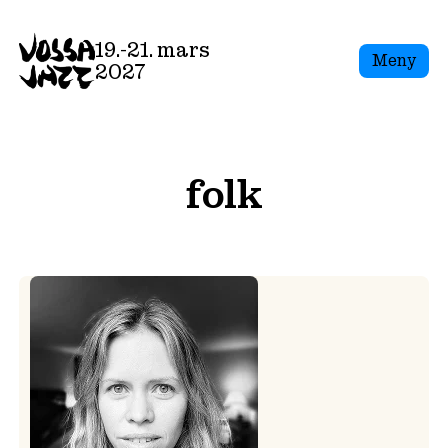
Skip
to
19.-21. mars
Meny
content
2027
folk