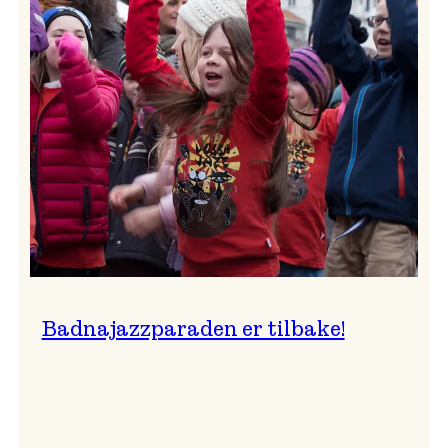
–
Ingunn van Etten
Badnajazzparaden er tilbake!