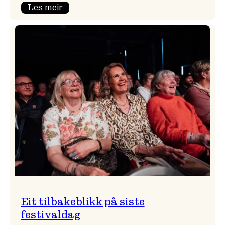
:
Les meir
Takk
for
i
år!
Eit tilbakeblikk på siste
festivaldag