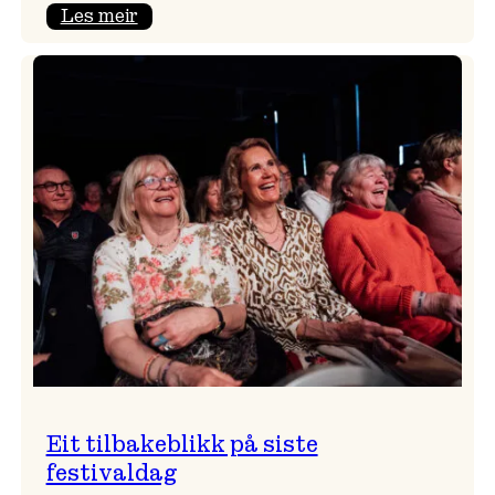
:
Les meir
Takk
for
i
år!
Eit tilbakeblikk på siste
festivaldag