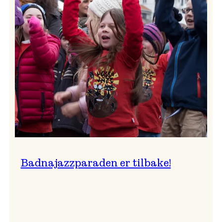
–
Ingunn van Etten
Badnajazzparaden er tilbake!