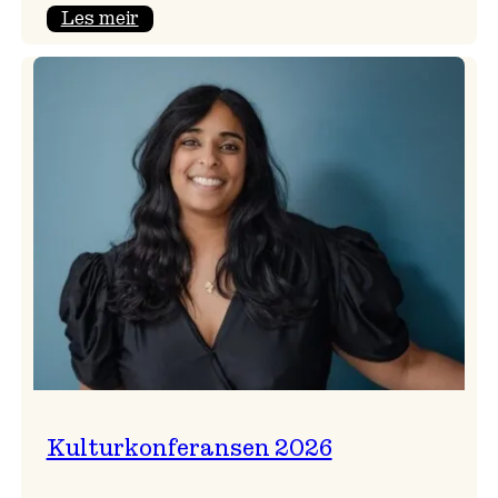
:
Les meir
Badnajazzparaden
er
tilbake!
Kulturkonferansen 2026