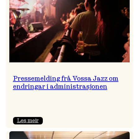
Pressemelding frå Vossa Jazz om
endringar i administrasjonen
:
Les meir
Pressemelding
frå