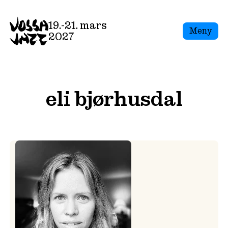
Skip
to
19.-21. mars
Meny
content
2027
eli bjørhusdal