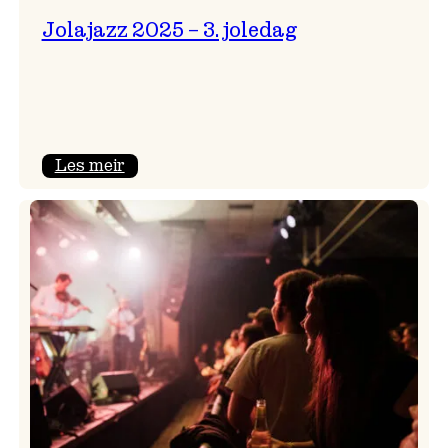
Jolajazz 2025 – 3. joledag
:
Les meir
Jolajazz
2025
–
3.
joledag