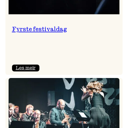
Fyrste festivaldag
:
Les meir
Fyrste
festivaldag