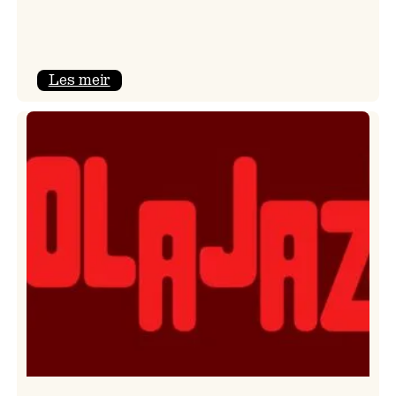
:
Les meir
Kulturkonferansen
2026