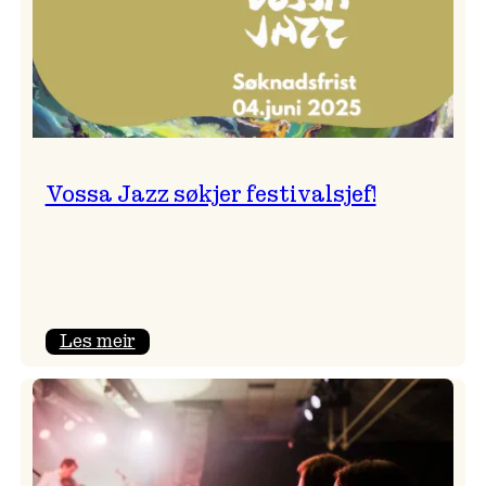
Vossa Jazz søkjer festivalsjef!
:
Les meir
Vossa
Jazz
søkjer
festivalsjef!