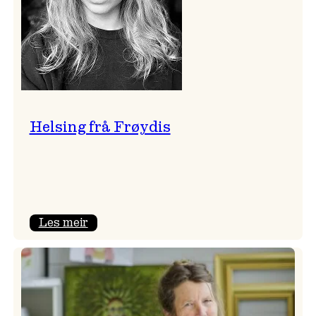
Helsing frå Frøydis
:
Les meir
Helsing
frå
Frøydis