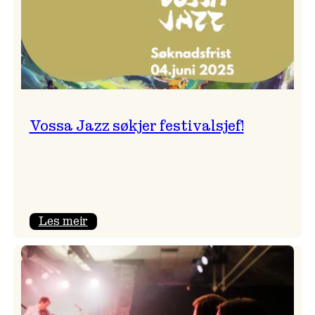
Vossa Jazz søkjer festivalsjef!
:
Les meir
Vossa
Jazz
søkjer
festivalsjef!