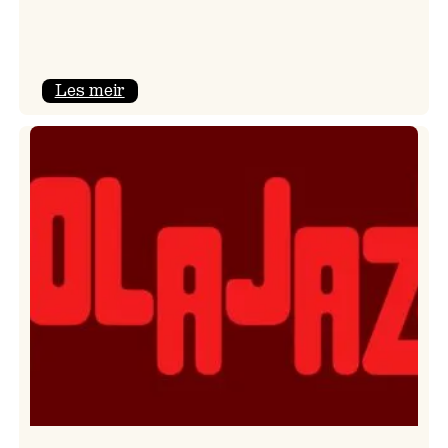
:
Les meir
Kulturkonferansen
2026