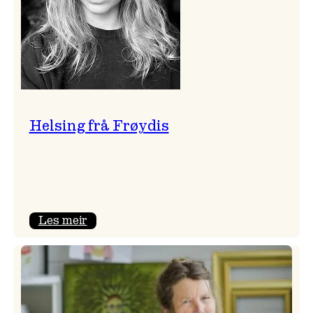
Helsing frå Frøydis
:
Les meir
Helsing
frå
Frøydis