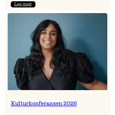
:
Les meir
Badnajazzparaden
er
tilbake!
Kulturkonferansen 2026