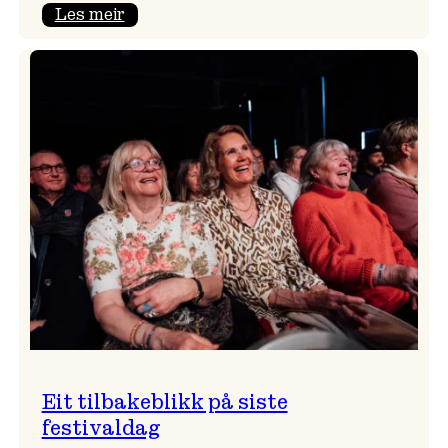
:
Les meir
Takk
for
i
år!
Eit tilbakeblikk på siste
festivaldag