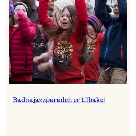
–
Ingunn van Etten
Badnajazzparaden er tilbake!