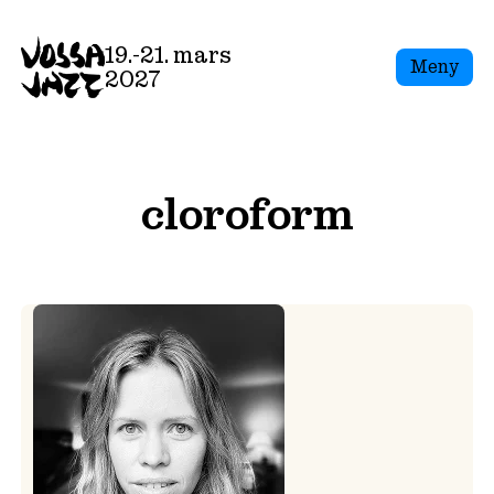
Skip
to
19.-21. mars
Meny
content
2027
cloroform