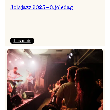
Jolajazz 2025 – 3. joledag
:
Les meir
Jolajazz
2025
–
3.
joledag