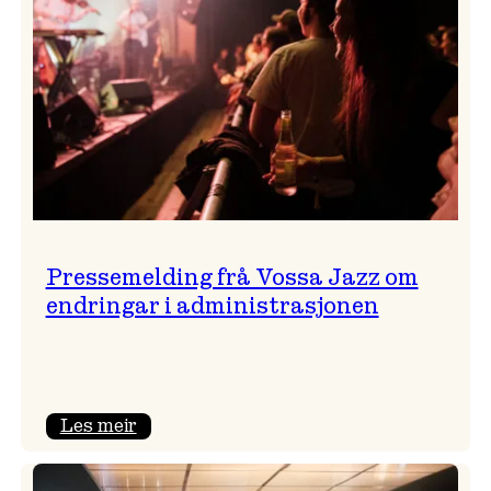
Pressemelding frå Vossa Jazz om
endringar i administrasjonen
:
Les meir
Pressemelding
frå