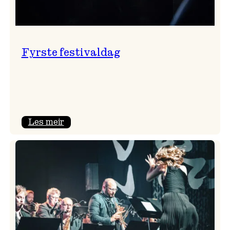
Fyrste festivaldag
:
Les meir
Fyrste
festivaldag